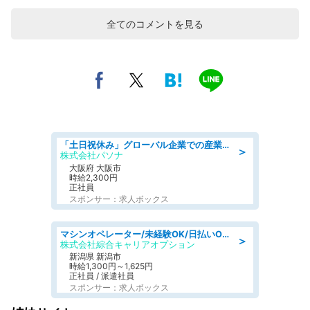
全てのコメントを見る
「土日祝休み」グローバル企業での産業保健のお仕事/保健師/高時給/残業なし/服装自由/要資格:保健師
＞
株式会社パソナ
大阪府 大阪市
時給2,300円
正社員
スポンサー：求人ボックス
マシンオペレーター/未経験OK/日払いOK/寮費無料/交替制/20・30・40代活躍中
＞
株式会社綜合キャリアオプション
新潟県 新潟市
時給1,300円～1,625円
正社員 / 派遣社員
スポンサー：求人ボックス