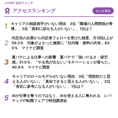
J-CAST 会社ウォッチ
アクセスランキング
もっと見る
キャリアの相談相手がいない理由 3位「職場の人間関係が希
薄」、2位「真剣に話せる人がいない」、1位は？
内定先の企業から内定者フォローを受けた頻度、月1回以上が
59.3％ 印象がよかった施策に「社内報・資料の共有」83.
0％ マイナビ調査
夏バテによる仕事への影響 夏バテで「強いだるさ・疲労
感」51.0％、「やる気が出ない／モチベーションが落ちた」
40.8％ マイナビ調査
キャリアのロールモデルがいない理由 3位「理想的だと思
える人がいない」「真似できると思える人がいない」、2位
「身近に参考になる人がいない」、1位は？
AIが仕事を奪うのではなく、AIを使える人に奪われる レバ
テックIT転職フェアで特別講演会