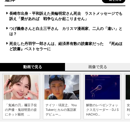
長崎市出身・平和訴えた美輪明宏さん死去 ラストメッセージでも
訴え「愛があれば 戦争なんか起こりません」
つげ義春さんと白土三平さん カリスマ漫画家、二人の「違い」と
は？
死去した丹羽宇一郎さんは、経済界有数の読書家だった 『死ぬほ
ど読書』ベストセラーに
動画で見る
画像で見る
「鬼滅の刃」禰豆子役
ナイツ・塙宣之、You
解散のレペゼンフォッ
女
の声優・鬼頭明里の姿
Tuberヒカルの落語家
クス元リーダー・DJ S
利
にネット騒然 ...
デビュー...
HACHO...
ッ