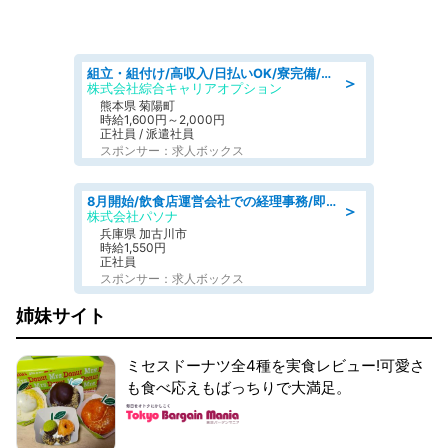
組立・組付け/高収入/日払いOK/寮完備/交替制/20・30・40代活躍中
＞
株式会社綜合キャリアオプション
熊本県 菊陽町
時給1,600円～2,000円
正社員 / 派遣社員
スポンサー：求人ボックス
8月開始/飲食店運営会社での経理事務/即日勤務可/車通勤可/経理/一般事務
＞
株式会社パソナ
兵庫県 加古川市
時給1,550円
正社員
スポンサー：求人ボックス
姉妹サイト
ミセスドーナツ全4種を実食レビュー!可愛さ
も食べ応えもばっちりで大満足。