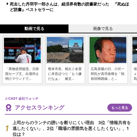
死去した丹羽宇一郎さんは、経済界有数の読書家だった 『死ぬほ
ど読書』ベストセラーに
動画で見る
画像で見る
「異物使用疑惑」元韓
熊本市長、相次ぐ余震
広島原爆の日、小沢一
張
国セーブ王、出場停止
に本音ぽつり「もう嫌
郎氏が高市政権を「戦
ォ
明けマウンドで...
だなぁ」 被災...
前回帰路線」と...
気
J-CAST 会社ウォッチ
アクセスランキング
もっと見る
上司からのランチの誘いを断りにくい理由 3位「情報共有を
逃したくない」、2位「職場の雰囲気を悪くしたくない」、1
位は？