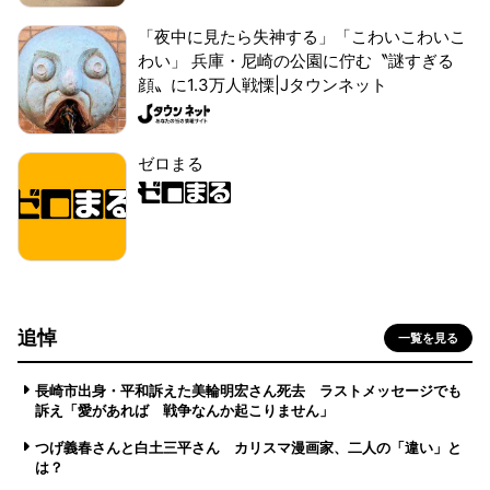
「夜中に見たら失神する」「こわいこわいこ
わい」 兵庫・尼崎の公園に佇む〝謎すぎる
顔〟に1.3万人戦慄|Jタウンネット
ゼロまる
追悼
一覧を見る
長崎市出身・平和訴えた美輪明宏さん死去 ラストメッセージでも
訴え「愛があれば 戦争なんか起こりません」
つげ義春さんと白土三平さん カリスマ漫画家、二人の「違い」と
は？