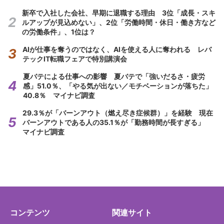
新卒で入社した会社、早期に退職する理由 3位「成長・スキ
ルアップが見込めない」、2位「労働時間・休日・働き方など
の労働条件」、1位は？
AIが仕事を奪うのではなく、AIを使える人に奪われる レバ
テックIT転職フェアで特別講演会
夏バテによる仕事への影響 夏バテで「強いだるさ・疲労
感」51.0％、「やる気が出ない／モチベーションが落ちた」
40.8％ マイナビ調査
29.3％が「バーンアウト（燃え尽き症候群）」を経験 現在
バーンアウトである人の35.1％が「勤務時間が長すぎる」
マイナビ調査
コンテンツ
関連サイト