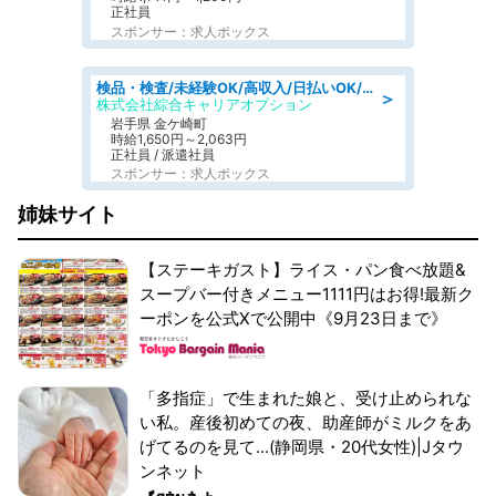
正社員
スポンサー：求人ボックス
検品・検査/未経験OK/高収入/日払いOK/交替制/20・30・40代活躍中
＞
株式会社綜合キャリアオプション
岩手県 金ケ崎町
時給1,650円～2,063円
正社員 / 派遣社員
スポンサー：求人ボックス
姉妹サイト
【ステーキガスト】ライス・パン食べ放題&
スープバー付きメニュー1111円はお得!最新ク
ーポンを公式Xで公開中《9月23日まで》
「多指症」で生まれた娘と、受け止められな
い私。産後初めての夜、助産師がミルクをあ
げてるのを見て...(静岡県・20代女性)|Jタウ
ンネット