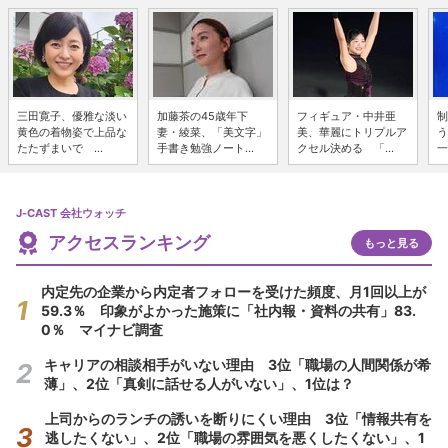
三田寛子、優雅な淡い
加藤茶の45歳年下
フィギュア・中井亜
制
黄色の着物姿で上品な
妻・綾菜、「美文字」
美、華麗にトリプルア
う
たたずまいで ...
手書き勉強ノート...
クセル決める 「...
一
J-CAST 会社ウォッチ
アクセスランキング
もっと見る
内定先の企業から内定者フォローを受けた頻度、月1回以上が
59.3％ 印象がよかった施策に「社内報・資料の共有」83.
0％ マイナビ調査
キャリアの相談相手がいない理由 3位「職場の人間関係が希
薄」、2位「真剣に話せる人がいない」、1位は？
上司からのランチの誘いを断りにくい理由 3位「情報共有を
逃したくない」、2位「職場の雰囲気を悪くしたくない」、1