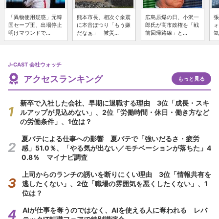
「異物使用疑惑」元韓
熊本市長、相次ぐ余震
広島原爆の日、小沢一
張
国セーブ王、出場停止
に本音ぽつり「もう嫌
郎氏が高市政権を「戦
ォ
明けマウンドで...
だなぁ」 被災...
前回帰路線」と...
気
J-CAST 会社ウォッチ
アクセスランキング
もっと見る
新卒で入社した会社、早期に退職する理由 3位「成長・スキ
ルアップが見込めない」、2位「労働時間・休日・働き方など
の労働条件」、1位は？
夏バテによる仕事への影響 夏バテで「強いだるさ・疲労
感」51.0％、「やる気が出ない／モチベーションが落ちた」4
0.8％ マイナビ調査
上司からのランチの誘いを断りにくい理由 3位「情報共有を
逃したくない」、2位「職場の雰囲気を悪くしたくない」、1
位は？
AIが仕事を奪うのではなく、AIを使える人に奪われる レバ