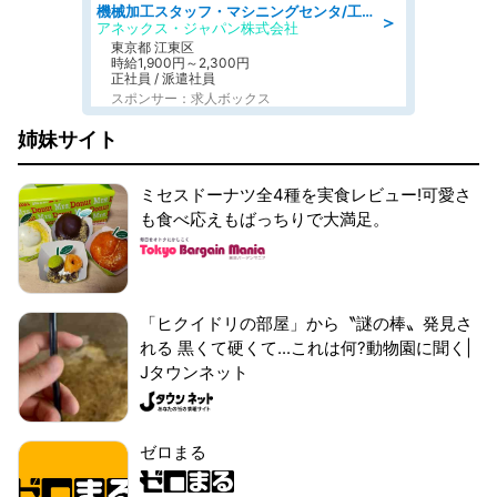
機械加工スタッフ・マシニングセンタ/工業系卒歓迎/未経験OK/年間休日125日/残業が少ない/ブランクOK
＞
アネックス・ジャパン株式会社
東京都 江東区
時給1,900円～2,300円
正社員 / 派遣社員
スポンサー：求人ボックス
姉妹サイト
ミセスドーナツ全4種を実食レビュー!可愛さ
も食べ応えもばっちりで大満足。
「ヒクイドリの部屋」から〝謎の棒〟発見さ
れる 黒くて硬くて...これは何?動物園に聞く|
Jタウンネット
ゼロまる