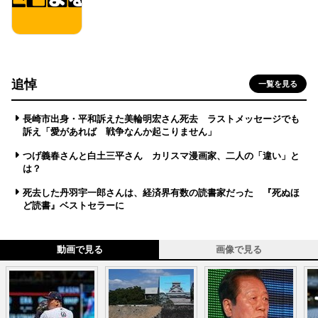
追悼
一覧を見る
長崎市出身・平和訴えた美輪明宏さん死去 ラストメッセージでも
訴え「愛があれば 戦争なんか起こりません」
つげ義春さんと白土三平さん カリスマ漫画家、二人の「違い」と
は？
死去した丹羽宇一郎さんは、経済界有数の読書家だった 『死ぬほ
ど読書』ベストセラーに
動画で見る
画像で見る