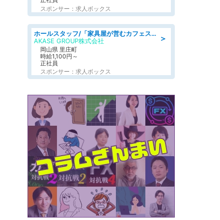
スポンサー：求人ボックス
ホールスタッフ/「家具屋が営むカフェスタッフ!」週2日～OK!嬉しいまかない付き/岡山県/浅口郡里庄町
＞
AKASE GROUP株式会社
岡山県 里庄町
時給1,100円～
正社員
スポンサー：求人ボックス