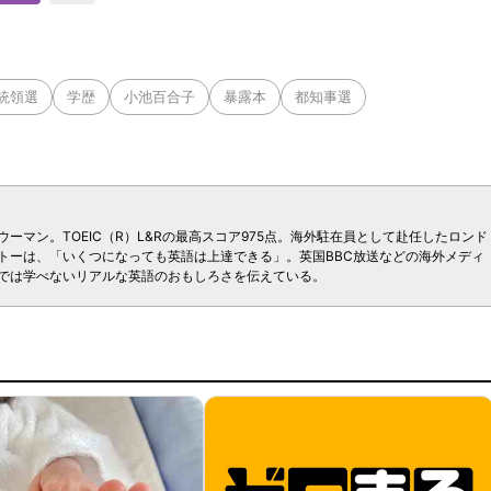
統領選
学歴
小池百合子
暴露本
都知事選
ーマン。TOEIC（R）L&Rの最高スコア975点。海外駐在員として赴任したロンド
トーは、「いくつになっても英語は上達できる」。英国BBC放送などの海外メディ
では学べないリアルな英語のおもしろさを伝えている。