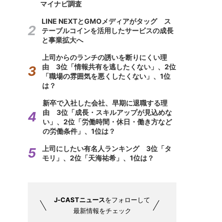
マイナビ調査
LINE NEXTとGMOメディアがタッグ ス
テーブルコインを活用したサービスの成長
と事業拡大へ
上司からのランチの誘いを断りにくい理
由 3位「情報共有を逃したくない」、2位
「職場の雰囲気を悪くしたくない」、1位
は？
新卒で入社した会社、早期に退職する理
由 3位「成長・スキルアップが見込めな
い」、2位「労働時間・休日・働き方など
の労働条件」、1位は？
上司にしたい有名人ランキング 3位「タ
モリ」、2位「天海祐希」、1位は？
J-CASTニュース
をフォローして
最新情報をチェック