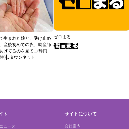
ゼロまる
で生まれた娘と、受け止め
。産後初めての夜、助産師
げてるのを見て...(静岡
性)|Jタウンネット
イト
サイトについて
Tニュース
会社案内