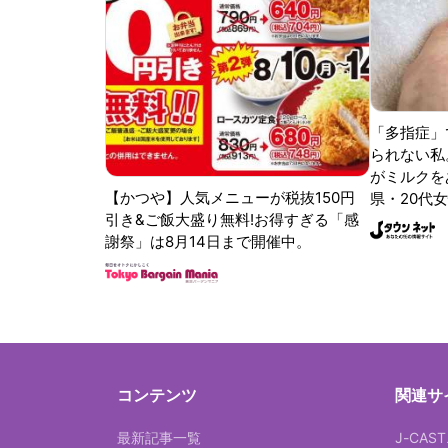
「多指症」
られない私
がミルクをあ
【かつや】人気メニューが税抜150円
県・20代女
引き&ご飯大盛り無料!お得すぎる「感
謝祭」は8月14日まで開催中。
コンテンツ
関連サ
最新記事一覧
J-CAS