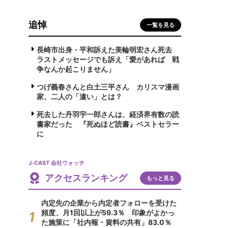
追悼
一覧を見る
長崎市出身・平和訴えた美輪明宏さん死去
ラストメッセージでも訴え「愛があれば 戦
争なんか起こりません」
つげ義春さんと白土三平さん カリスマ漫画
家、二人の「違い」とは？
死去した丹羽宇一郎さんは、経済界有数の読
書家だった 『死ぬほど読書』ベストセラー
に
J-CAST 会社ウォッチ
アクセスランキング
もっと見る
内定先の企業から内定者フォローを受けた
頻度、月1回以上が59.3％ 印象がよかっ
た施策に「社内報・資料の共有」83.0％