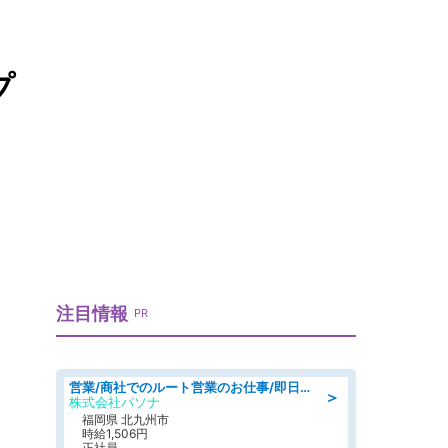
プ
注目情報
PR
営業/商社でのルート営業のお仕事/即日勤務可/車通勤可/営業
＞
株式会社パソナ
福岡県 北九州市
時給1,506円
正社員