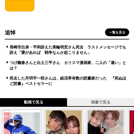
追悼
一覧を見る
長崎市出身・平和訴えた美輪明宏さん死去 ラストメッセージでも
訴え「愛があれば 戦争なんか起こりません」
つげ義春さんと白土三平さん カリスマ漫画家、二人の「違い」と
は？
死去した丹羽宇一郎さんは、経済界有数の読書家だった 『死ぬほ
ど読書』ベストセラーに
動画で見る
画像で見る