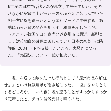
6世紀の日本では諸大名が乱立して争っていた。その
さなかに宿敵同士だった一方が塩不足に苦しんでいた
相手方に塩を送ったというエピソードに由来する。窮
地に陥った敵の弱点を狙わず、雅量を示した形だ。
（ところが韓国では）慶尚北道慶州市は最近、新型コ
ロナ対策物資の確保に苦しんでいた日本の奈良市に防
護服1200セットを支援したところ、大騒ぎになっ
た。『売国奴』という非難が相次いだ」
「塩」を送って敵を助けた行為として「慶州市長を解任
せよ」という抗議運動が巻き起こった。「塩」をやりとり
するどころか、互いの傷に塩を塗ることがすっかりすっか
り定着したと、チョン論説委員は嘆くのだ。