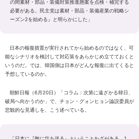
の間素材・部品・装備対策推進懸案を点検・補完する
必要がある。民主党は素材・部品・装備産業の戦略シ
ーズン2を始める』と明らかにした」
日本の報復措置が実行されてから始めるのではなく、可
能なシナリオを検討して対応策をあらかじめ立てておくと
いうのだ。では、韓国側は日本がどんな報復に出てくると
予想しているのか。
朝鮮日報（6月20日）「コラム：次第に遠ざかる韓日、
破局へ向かうのか」で、チョン・グォンヒョン論説委員が
悲観的な見通しを、こう述べている。
「日本に『敵に塩を送る』ということわざがある。1