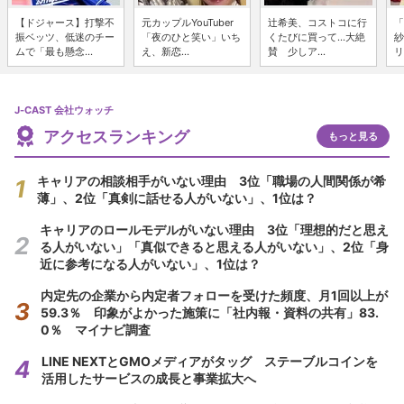
【ドジャース】打撃不
元カップルYouTuber
辻希美、コストコに行
「
振ベッツ、低迷のチー
「夜のひと笑い」いち
くたびに買って...大絶
紗
ムで「最も懸念...
え、新恋...
賛 少しア...
リ
J-CAST 会社ウォッチ
アクセスランキング
もっと見る
キャリアの相談相手がいない理由 3位「職場の人間関係が希
薄」、2位「真剣に話せる人がいない」、1位は？
キャリアのロールモデルがいない理由 3位「理想的だと思え
る人がいない」「真似できると思える人がいない」、2位「身
近に参考になる人がいない」、1位は？
内定先の企業から内定者フォローを受けた頻度、月1回以上が
59.3％ 印象がよかった施策に「社内報・資料の共有」83.
0％ マイナビ調査
LINE NEXTとGMOメディアがタッグ ステーブルコインを
活用したサービスの成長と事業拡大へ