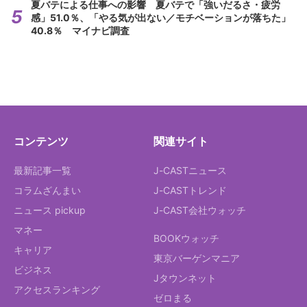
夏バテによる仕事への影響 夏バテで「強いだるさ・疲労
感」51.0％、「やる気が出ない／モチベーションが落ちた」
40.8％ マイナビ調査
コンテンツ
関連サイト
最新記事一覧
J-CASTニュース
コラムざんまい
J-CASTトレンド
ニュース pickup
J-CAST会社ウォッチ
マネー
BOOKウォッチ
キャリア
東京バーゲンマニア
ビジネス
Jタウンネット
アクセスランキング
ゼロまる