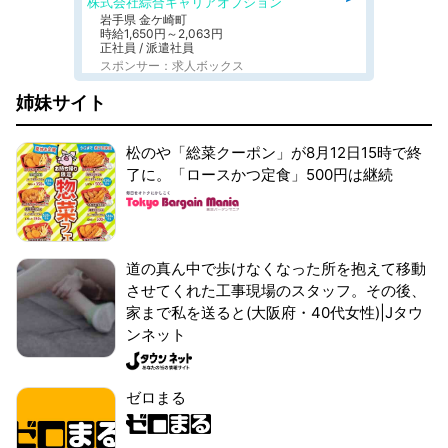
株式会社綜合キャリアオプション
岩手県 金ケ崎町
時給1,650円～2,063円
正社員 / 派遣社員
スポンサー：求人ボックス
姉妹サイト
松のや「総菜クーポン」が8月12日15時で終
了に。「ロースかつ定食」500円は継続
道の真ん中で歩けなくなった所を抱えて移動
させてくれた工事現場のスタッフ。その後、
家まで私を送ると(大阪府・40代女性)|Jタウ
ンネット
ゼロまる