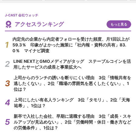
J-CAST 会社ウォッチ
アクセスランキング
もっと見る
内定先の企業から内定者フォローを受けた頻度、月1回以上が
59.3％ 印象がよかった施策に「社内報・資料の共有」83.
0％ マイナビ調査
LINE NEXTとGMOメディアがタッグ ステーブルコインを活
用したサービスの成長と事業拡大へ
上司からのランチの誘いを断りにくい理由 3位「情報共有を
逃したくない」、2位「職場の雰囲気を悪くしたくない」、1
位は？
上司にしたい有名人ランキング 3位「タモリ」、2位「天海
祐希」、1位は？
新卒で入社した会社、早期に退職する理由 3位「成長・スキ
ルアップが見込めない」、2位「労働時間・休日・働き方など
の労働条件」、1位は？