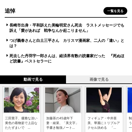
追悼
一覧を見る
長崎市出身・平和訴えた美輪明宏さん死去 ラストメッセージでも
訴え「愛があれば 戦争なんか起こりません」
つげ義春さんと白土三平さん カリスマ漫画家、二人の「違い」と
は？
死去した丹羽宇一郎さんは、経済界有数の読書家だった 『死ぬほ
ど読書』ベストセラーに
動画で見る
画像で見る
三田寛子、優雅な淡い
加藤茶の45歳年下
フィギュア・中井亜
制
黄色の着物姿で上品な
妻・綾菜、「美文字」
美、華麗にトリプルア
う
たたずまいで ...
手書き勉強ノート...
クセル決める 「...
一