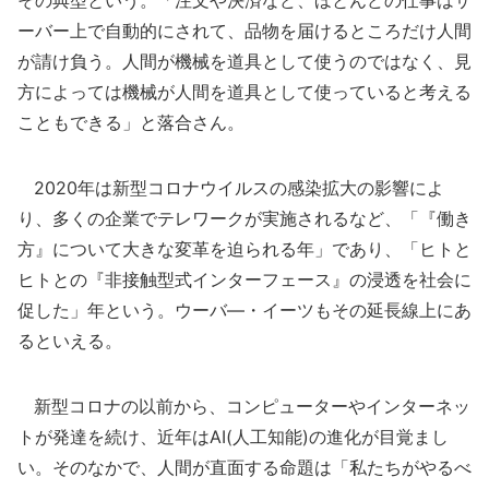
その典型という。「注文や決済など、ほとんどの仕事はサ
ーバー上で自動的にされて、品物を届けるところだけ人間
が請け負う。人間が機械を道具として使うのではなく、見
方によっては機械が人間を道具として使っていると考える
こともできる」と落合さん。
2020年は新型コロナウイルスの感染拡大の影響によ
り、多くの企業でテレワークが実施されるなど、「『働き
方』について大きな変革を迫られる年」であり、「ヒトと
ヒトとの『非接触型式インターフェース』の浸透を社会に
促した」年という。ウーバ―・イーツもその延長線上にあ
るといえる。
新型コロナの以前から、コンピューターやインターネッ
トが発達を続け、近年はAI(人工知能)の進化が目覚まし
い。そのなかで、人間が直面する命題は「私たちがやるべ