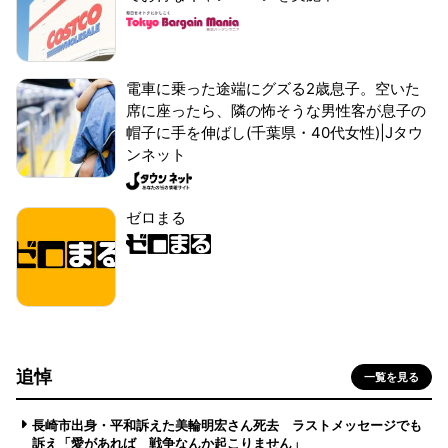
電車に乗った途端にグズる2歳息子。空いた
席に座ったら、隣の怖そうな男性客が息子の
帽子に手を伸ばし(千葉県・40代女性)|Jタウ
ンネット
ゼロまる
追悼
一覧を見る
長崎市出身・平和訴えた美輪明宏さん死去 ラストメッセージでも
訴え「愛があれば 戦争なんか起こりません」