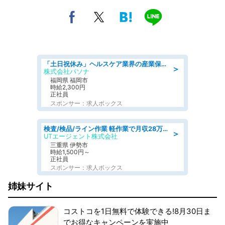
「土日祝休み」ヘルスケア業界の産業保健師/高時給/未経験OK/要資格:保健師、正看護師
＞
株式会社パソナ
福岡県 福岡市
時給2,300円
正社員
スポンサー：求人ボックス
検査/検品/ライン作業 軽作業で月収28万円可 センサー部品の箱詰め 日勤 土日休
＞
UTエージェント株式会社
三重県 伊勢市
時給1,500円～
正社員
スポンサー：求人ボックス
姉妹サイト
コストコを1日無料で体験できる!8月30日ま
でお得なキャンペーンを実施中