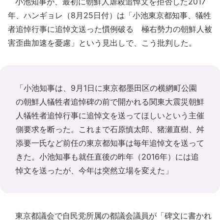
小池知事が、最初に朝鮮人虐殺追悼文を拒否した2017
年、ハンギョレ（8月25日付）は「小池東京都知事、犠牲
者追悼行事に追悼文送った慣例破る 極右勢力の朝鮮人被
害歪曲加速を憂慮」という見出しで、こう批判した。
「小池知事は、9月1日に東京都墨田区の横網町公園
の朝鮮人犠牲者追悼碑の前で開かれる関東大震災朝鮮
人犠牲者追悼行事に追悼文を送ってほしいという主催
側要求を断った。これまで石原慎太郎、猪瀬直樹、舛
添要一氏など前任の東京都知事は毎年追悼文を送って
きた。小池知事も就任直後の昨年（2016年）には追
悼文を送ったが、今年は突然立場を変えた」
東京都議会で自民党所属の都議会議員が「碑文に書かれ