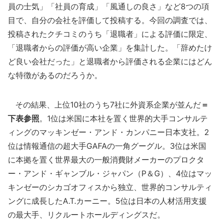
員の士気」「社員の育成」「風通しの良さ」など8つの項
目で、自分の会社を評価して投稿する。今回の調査では、
投稿されたクチコミのうち「退職者」による評価に限定、
「退職者からの評価が高い企業」を集計した。「辞めたけ
ど良い会社だった」と退職者から評価される企業にはどん
な特徴があるのだろうか。
その結果、上位10社のうち7社に外資系企業が並んだ
＝
下表参照
。1位は米国に本社を置く世界的大手コンサルテ
ィングのマッキンゼー・アンド・カンパニー日本支社。2
位は情報通信の超大手GAFAの一角グーグル。3位は米国
に本拠を置く世界最大の一般消費財メーカーのプロクタ
ー・アンド・ギャンブル・ジャパン（P＆G）、4位はマッ
キンゼーのシカゴオフィスから独立、世界的コンサルティ
ングに成長したA.T.カーニー。5位は日本の人材活用支援
の最大手、リクルートホールディングスだ。