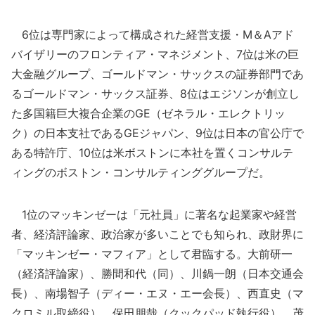
6位は専門家によって構成された経営支援・M＆Aアド
バイザリーのフロンティア・マネジメント、7位は米の巨
大金融グループ、ゴールドマン・サックスの証券部門であ
るゴールドマン・サックス証券、8位はエジソンが創立し
た多国籍巨大複合企業のGE（ゼネラル・エレクトリッ
ク）の日本支社であるGEジャパン、9位は日本の官公庁で
ある特許庁、10位は米ボストンに本社を置くコンサルテ
ィングのボストン・コンサルティンググループだ。
1位のマッキンゼーは「元社員」に著名な起業家や経営
者、経済評論家、政治家が多いことでも知られ、政財界に
「マッキンゼー・マフィア」として君臨する。大前研一
（経済評論家）、勝間和代（同）、川鍋一朗（日本交通会
長）、南場智子（ディー・エヌ・エー会長）、西直史（マ
クロミル取締役）、保田朋哉（クックパッド執行役）、茂