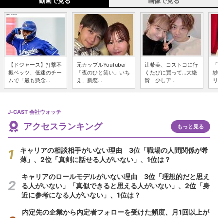
動画で見る
画像で見る
【ドジャース】打撃不
元カップルYouTuber
辻希美、コストコに行
「
振ベッツ、低迷のチー
「夜のひと笑い」いち
くたびに買って...大絶
紗
ムで「最も懸念...
え、新恋...
賛 少しア...
リ
J-CAST 会社ウォッチ
アクセスランキング
もっと見る
キャリアの相談相手がいない理由 3位「職場の人間関係が希
薄」、2位「真剣に話せる人がいない」、1位は？
キャリアのロールモデルがいない理由 3位「理想的だと思え
る人がいない」「真似できると思える人がいない」、2位「身
近に参考になる人がいない」、1位は？
内定先の企業から内定者フォローを受けた頻度、月1回以上が