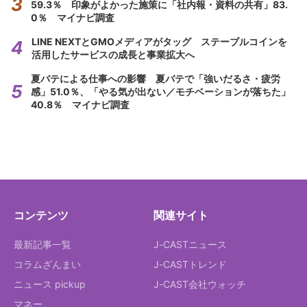
59.3％ 印象がよかった施策に「社内報・資料の共有」83.
0％ マイナビ調査
LINE NEXTとGMOメディアがタッグ ステーブルコインを
活用したサービスの成長と事業拡大へ
夏バテによる仕事への影響 夏バテで「強いだるさ・疲労
感」51.0％、「やる気が出ない／モチベーションが落ちた」
40.8％ マイナビ調査
コンテンツ
関連サイト
最新記事一覧
J-CASTニュース
コラムざんまい
J-CASTトレンド
ニュース pickup
J-CAST会社ウォッチ
マネー