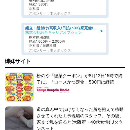
福岡県 北九州市
時給1,380円
正社員
スポンサー：求人ボックス
組立・組付け/高収入/日払いOK/寮完備/交替制/20・30・40代活躍中
＞
株式会社綜合キャリアオプション
熊本県 菊陽町
時給1,600円～2,000円
正社員 / 派遣社員
スポンサー：求人ボックス
姉妹サイト
松のや「総菜クーポン」が8月12日15時で終
了に。「ロースかつ定食」500円は継続
道の真ん中で歩けなくなった所を抱えて移動
させてくれた工事現場のスタッフ。その後、
家まで私を送ると(大阪府・40代女性)|Jタウ
ンネット