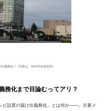
け出義務化？（写真は、NHK渋谷放送局）
義務化まで目論むってアリ？
レビ設置の届け出義務化」とは何か――。主要メ