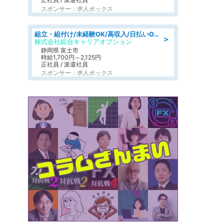
スポンサー：求人ボックス
組立・組付け/未経験OK/高収入/日払いOK/寮費無料/交替制
＞
株式会社綜合キャリアオプション
静岡県 富士市
時給1,700円～2,125円
正社員 / 派遣社員
スポンサー：求人ボックス