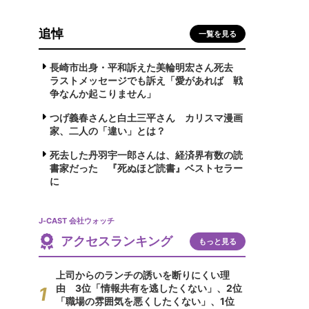
追悼
一覧を見る
長崎市出身・平和訴えた美輪明宏さん死去
ラストメッセージでも訴え「愛があれば 戦
争なんか起こりません」
つげ義春さんと白土三平さん カリスマ漫画
家、二人の「違い」とは？
死去した丹羽宇一郎さんは、経済界有数の読
書家だった 『死ぬほど読書』ベストセラー
に
J-CAST 会社ウォッチ
アクセスランキング
もっと見る
上司からのランチの誘いを断りにくい理
由 3位「情報共有を逃したくない」、2位
「職場の雰囲気を悪くしたくない」、1位