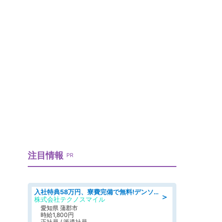
注目情報
PR
入社特典58万円、寮費完備で無料!デンソーで働こう!自動車工場で小型部品の検査業務 denso aichi
＞
株式会社テクノスマイル
愛知県 蒲郡市
時給1,800円
正社員 / 派遣社員