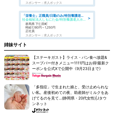
スポンサー：求人ボックス
「栄養士」正職員/日勤のみ/特別養護老人ホーム
＞
社会福祉法人しもにた会/特別養護老人ホーム かぶらの里
群馬県 下仁田町
時給1,180円～1,250円
正社員
スポンサー：求人ボックス
姉妹サイト
【ステーキガスト】ライス・パン食べ放題&
スープバー付きメニュー1111円はお得!最新ク
ーポンを公式Xで公開中《9月23日まで》
「多指症」で生まれた娘と、受け止められな
い私。産後初めての夜、助産師がミルクをあ
げてるのを見て...(静岡県・20代女性)|Jタウ
ンネット