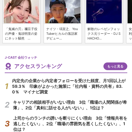
「鬼滅の刃」禰豆子役
ナイツ・塙宣之、You
解散のレペゼンフォッ
女
の声優・鬼頭明里の姿
Tuberヒカルの落語家
クス元リーダー・DJ S
利
にネット騒然 ...
デビュー...
HACHO...
ッ
J-CAST 会社ウォッチ
アクセスランキング
もっと見る
内定先の企業から内定者フォローを受けた頻度、月1回以上が
59.3％ 印象がよかった施策に「社内報・資料の共有」83.
0％ マイナビ調査
キャリアの相談相手がいない理由 3位「職場の人間関係が希
薄」、2位「真剣に話せる人がいない」、1位は？
上司からのランチの誘いを断りにくい理由 3位「情報共有を
逃したくない」、2位「職場の雰囲気を悪くしたくない」、1
位は？