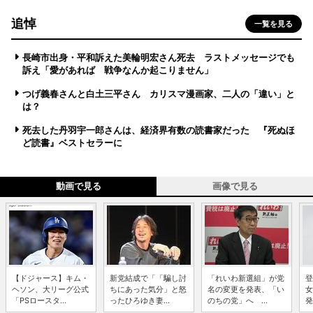
追悼
一覧を見る
長崎市出身・平和訴えた美輪明宏さん死去 ラストメッセージでも
訴え「愛があれば 戦争なんか起こりません」
つげ義春さんと白土三平さん カリスマ漫画家、二人の「違い」と
は？
死去した丹羽宇一郎さんは、経済界有数の読書家だった 『死ぬほ
ど読書』ベストセラーに
動画で見る
画像で見る
【ドジャース】キム・
新党結成で「「騙し討
「れいわ新選組」が党
登
ヘソン、大リーグ公式
ちにあった気分」と怒
名の変更を発表、「い
女
「PSロースタ...
ったひろゆき妻...
のちの党」へ ...
発