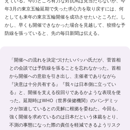
えている。今のところ有力な対抗馬は見当たらないが、今
年3月の東京五輪延期で失った求心力を取り戻すには、何
としても来年の東京五輪開催を成功させたいところだ。し
かし、早くも開催できなかった場合を見越して、狡猾な予
防線を張っていると、先の毎日新聞は伝える。
「開催への流れを決定づけたいバッハ氏だが、菅首相
との会談では予防線を張ることを忘れなかった。首相
から開催への意欲を引き出し、主催者でありながら
『決意は十分共有する』『我々は日本側に立ってい
る』と、開催を支える役回りであるかような表現を使
った。延期時はWHO（世界保健機関）のパンデミッ
クが加速しているとの見解に根拠を委ねた。今回も、
強く開催を求めているのは日本だという体裁をとり、
不測の事態になった際の責任を軽減できるようリスク