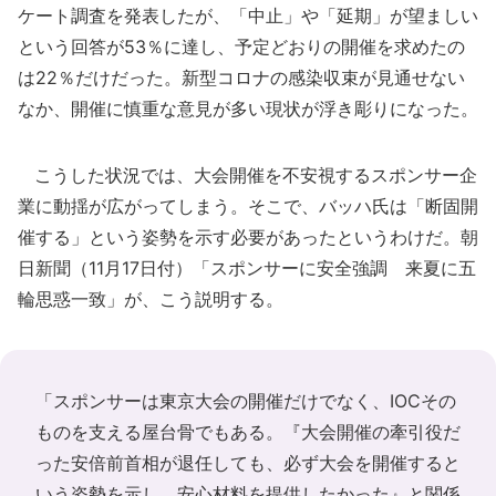
ケート調査を発表したが、「中止」や「延期」が望ましい
という回答が53％に達し、予定どおりの開催を求めたの
は22％だけだった。新型コロナの感染収束が見通せない
なか、開催に慎重な意見が多い現状が浮き彫りになった。
こうした状況では、大会開催を不安視するスポンサー企
業に動揺が広がってしまう。そこで、バッハ氏は「断固開
催する」という姿勢を示す必要があったというわけだ。朝
日新聞（11月17日付）「スポンサーに安全強調 来夏に五
輪思惑一致」が、こう説明する。
「スポンサーは東京大会の開催だけでなく、IOCその
ものを支える屋台骨でもある。『大会開催の牽引役だ
った安倍前首相が退任しても、必ず大会を開催すると
いう姿勢を示し、安心材料を提供したかった』と関係