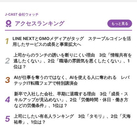
J-CAST 会社ウォッチ
アクセスランキング
もっと見る
LINE NEXTとGMOメディアがタッグ ステーブルコインを活
用したサービスの成長と事業拡大へ
上司からのランチの誘いを断りにくい理由 3位「情報共有を
逃したくない」、2位「職場の雰囲気を悪くしたくない」、1
位は？
AIが仕事を奪うのではなく、AIを使える人に奪われる レバ
テックIT転職フェアで特別講演会
新卒で入社した会社、早期に退職する理由 3位「成長・ス
キルアップが見込めない」、2位「労働時間・休日・働き方
などの労働条件」、1位は？
上司にしたい有名人ランキング 3位「タモリ」、2位「天海
祐希」、1位は？