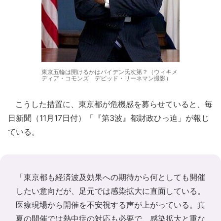
東京五輪は開けるかはバイデン氏次第？（ウィキメ
ディア・コモンズ デビッド・リーネマン撮影）
こうした措置に、東京都が危機感を募らせていると、毎
日新聞（11月17日付）「『第3波』都財政ひっ迫」が報じ
ている。
「東京都も経済波及効果への期待から何としても開催
したい意向だが、足元では感染拡大に直面している。
医療現場から開催を不安視する声が上がっている。真
夏の開催では熱中症の対応も必要で、感染拡大と重な