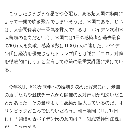
こうしたさまざまな思惑や心配も、ある超大国の動向に
よって一発で吹き飛んでしまいそうだ。米国である。じつ
は、大会関係者が一番気を揉んでいるは、バイデン次期米
大統領の意向だという。米国では1日の感染者が過去最多
の10万人を突破。感染者数は1100万人に達した。バイデ
ン氏は経済を優先させたトランプ氏とは逆に「コロナ対策
を徹底的に行う」と宣言して政策の最重要課題に掲げてい
る。
今年3月、IOCが来年への延期を決めた背景には、米国
の選手たちや競技チームから開催の反対声明が相次いだこ
とがあった。その当時よりも感染が拡大しているのだ。オ
リンピックどころではないだろう。朝日新聞（11月17日
付）「開催可否バイデン氏の意向は？ 組織委幹部注視」
が、こう伝える。