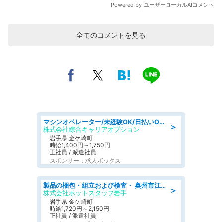
全てのコメントを見る
マシンオペレーター/未経験OK/日払いOK/寮完備/交替制/20・30・40代活躍中
＞
株式会社綜合キャリアオプション
岩手県 金ケ崎町
時給1,400円～1,750円
正社員 / 派遣社員
スポンサー：求人ボックス
製品の梱包・組立および検査・ 奥州市江刺/大手企業で長期安定 梱包・検査・組立/半年経過毎に5万円の報奨金有
＞
株式会社ホットスタッフ岩手
岩手県 金ケ崎町
時給1,720円～2,150円
正社員 / 派遣社員