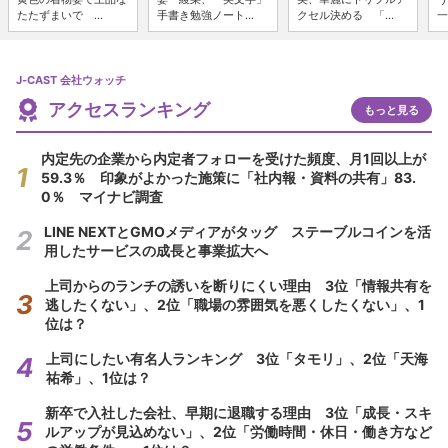
たたずまいで ...
手書き勉強ノート...
クセル決める 「...
一
J-CAST 会社ウォッチ
アクセスランキング
もっと見る
内定先の企業から内定者フォローを受けた頻度、月1回以上が
59.3％ 印象がよかった施策に「社内報・資料の共有」83.
0％ マイナビ調査
LINE NEXTとGMOメディアがタッグ ステーブルコインを活
用したサービスの成長と事業拡大へ
上司からのランチの誘いを断りにくい理由 3位「情報共有を
逃したくない」、2位「職場の雰囲気を悪くしたくない」、1
位は？
上司にしたい有名人ランキング 3位「タモリ」、2位「天海
祐希」、1位は？
新卒で入社した会社、早期に退職する理由 3位「成長・スキ
ルアップが見込めない」、2位「労働時間・休日・働き方など