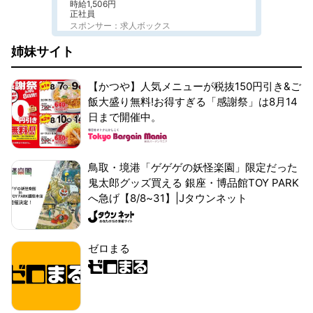
時給1,506円
正社員
スポンサー：求人ボックス
姉妹サイト
【かつや】人気メニューが税抜150円引き&ご
飯大盛り無料!お得すぎる「感謝祭」は8月14
日まで開催中。
鳥取・境港「ゲゲゲの妖怪楽園」限定だった
鬼太郎グッズ買える 銀座・博品館TOY PARK
へ急げ【8/8~31】|Jタウンネット
ゼロまる