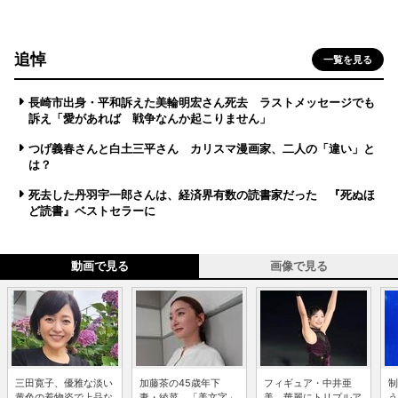
追悼
一覧を見る
長崎市出身・平和訴えた美輪明宏さん死去 ラストメッセージでも
訴え「愛があれば 戦争なんか起こりません」
つげ義春さんと白土三平さん カリスマ漫画家、二人の「違い」と
は？
死去した丹羽宇一郎さんは、経済界有数の読書家だった 『死ぬほ
ど読書』ベストセラーに
動画で見る
画像で見る
三田寛子、優雅な淡い
加藤茶の45歳年下
フィギュア・中井亜
制
黄色の着物姿で上品な
妻・綾菜、「美文字」
美、華麗にトリプルア
う