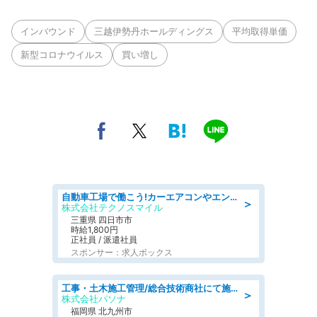
インバウンド
三越伊勢丹ホールディングス
平均取得単価
新型コロナウイルス
買い増し
自動車工場で働こう!カーエアコンやエンジンの製造・加工業務/寮完備 denso aichi
＞
株式会社テクノスマイル
三重県 四日市市
時給1,800円
正社員 / 派遣社員
スポンサー：求人ボックス
工事・土木施工管理/総合技術商社にて施工管理のお仕事/即日勤務可/車通勤可/工事・土木施工管理/生産・品質管理
＞
株式会社パソナ
福岡県 北九州市