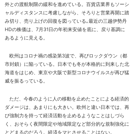
外との渡航制限の緩和を進めている。百貨店業界もソーシ
ャルディスタンスに考慮しながら、そろりと営業再開に踏
み切り、売り上げの回復を図っている｡最近の三越伊勢丹
HDの株価は、7月31日の年初来安値を底に、戻り基調に
あるように見える。
欧州はコロナ禍の感染第3波で、再びロックダウン（都
市封鎖）に陥っている。日本でも冬が本格的に到来した北
海道をはじめ、東京や大阪で新型コロナウイルスが再び猛
威を振るっている。
ただ、今春のように人の移動を止めたことによる経済的
ダメージは、あまりにも大きい。欧州と違い日本では、再
び強制力を持って経済活動を止めるようなことはしづら
く、おそらく夜間限定や地域限定など部分的な規制強化に
とどまるのだろう。経済をマヒさせることはない。