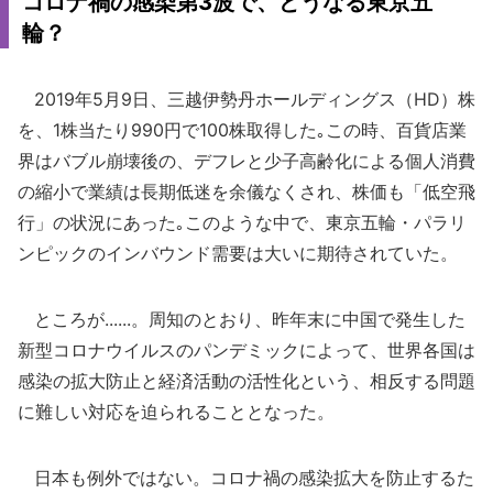
コロナ禍の感染第3波で、どうなる東京五
輪？
2019年5月9日、三越伊勢丹ホールディングス（HD）株
を、1株当たり990円で100株取得した｡この時、百貨店業
界はバブル崩壊後の、デフレと少子高齢化による個人消費
の縮小で業績は長期低迷を余儀なくされ、株価も「低空飛
行」の状況にあった｡このような中で、東京五輪・パラリ
ンピックのインバウンド需要は大いに期待されていた。
ところが......。周知のとおり、昨年末に中国で発生した
新型コロナウイルスのパンデミックによって、世界各国は
感染の拡大防止と経済活動の活性化という、相反する問題
に難しい対応を迫られることとなった。
日本も例外ではない。コロナ禍の感染拡大を防止するた