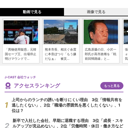
動画で見る
画像で見る
「異物使用疑惑」元韓
熊本市長、相次ぐ余震
広島原爆の日、小沢一
張
国セーブ王、出場停止
に本音ぽつり「もう嫌
郎氏が高市政権を「戦
ォ
明けマウンドで...
だなぁ」 被災...
前回帰路線」と...
気
J-CAST 会社ウォッチ
アクセスランキング
もっと見る
上司からのランチの誘いを断りにくい理由 3位「情報共有を
逃したくない」、2位「職場の雰囲気を悪くしたくない」、1
位は？
新卒で入社した会社、早期に退職する理由 3位「成長・スキ
ルアップが見込めない」、2位「労働時間・休日・働き方など