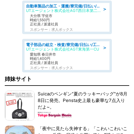
自動車製品の加工・運搬/寮完備/日払い/工場・製造
＞
UTエージェント株式会社AGT西日本第二CU
大分県 宇佐市
時給1,550円
正社員 / 派遣社員
スポンサー：求人ボックス
電子部品の組立・検査/寮完備/日払い/工場・製造
＞
UTエージェント株式会社AGT東海第一CU
愛知県 春日井市
時給1,400円
正社員 / 派遣社員
スポンサー：求人ボックス
姉妹サイト
Suicaのペンギン"夏のラッキーバッグ"が8月
8日に発売。Pensta史上最も豪華な7点入り
だよ~。
「夜中に見たら失神する」「こわいこわいこ