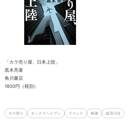
「カラ売り屋、日本上陸」
黒木亮著
角川書店
1800円（税別）
カラ売り
タックスヘイブン
ファンド
株価
経済小説