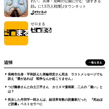
わい」 兵庫・尼崎の公園に佇む〝謎すぎる
顔〟に1.3万人戦慄|Jタウンネット
ゼロまる
追悼
一覧を見る
長崎市出身・平和訴えた美輪明宏さん死去 ラストメッセージでも
訴え「愛があれば 戦争なんか起こりません」
つげ義春さんと白土三平さん カリスマ漫画家、二人の「違い」と
は？
死去した丹羽宇一郎さんは、経済界有数の読書家だった 『死ぬほ
ど読書』ベストセラーに