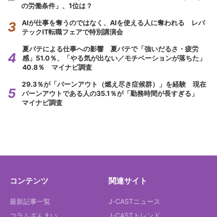
の労働条件」、1位は？
AIが仕事を奪うのではなく、AIを使える人に奪われる レバ
テックIT転職フェアで特別講演会
夏バテによる仕事への影響 夏バテで「強いだるさ・疲労
感」51.0％、「やる気が出ない／モチベーションが落ちた」
40.8％ マイナビ調査
29.3％が「バーンアウト（燃え尽き症候群）」を経験 現在
バーンアウトである人の35.1％が「勤務時間が長すぎる」
マイナビ調査
コンテンツ
関連サイト
最新記事一覧
J-CASTニュース
コラムざんまい
J-CASTトレンド