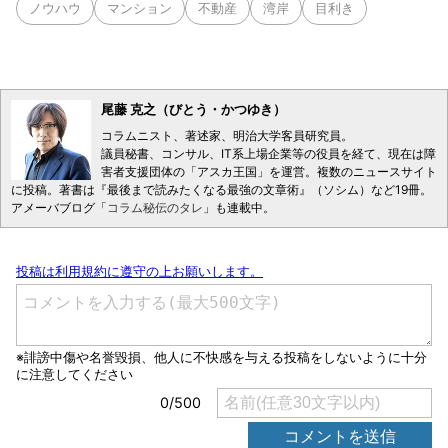
ノウハウ
マンション
不動産
湾岸
目利き
尾藤 克之（びとう・かつゆき）
コラムニスト、著述家、明治大学客員研究員。
議員秘書、コンサル、IT系上場企業等の役員を経て、現在は障
害者支援団体の「アスカ王国」を運営。複数のニュースサイト
に投稿。著書は『最後まで読みたくなる最強の文章術』（ソシム）など19冊。
アメーバブログ「
コラム秘伝のタレ
」も連載中。