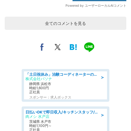
全てのコメントを見る
「土日祝休み」治験コーディネーターのお仕事/未経験OK
＞
株式会社パソナ
静岡県 浜松市
時給1,600円
正社員
スポンサー：求人ボックス
日払いOKで即日収入/キッチンスタッフ/「原付免許必須」デリバリー業務など、自己成長可能な幅広い仕事に挑戦!髪型自由&ピアス・ネイルOK/茨城県/水戸市
＞
肉メシ 水戸店
茨城県 水戸市
時給1,100円～
正社員