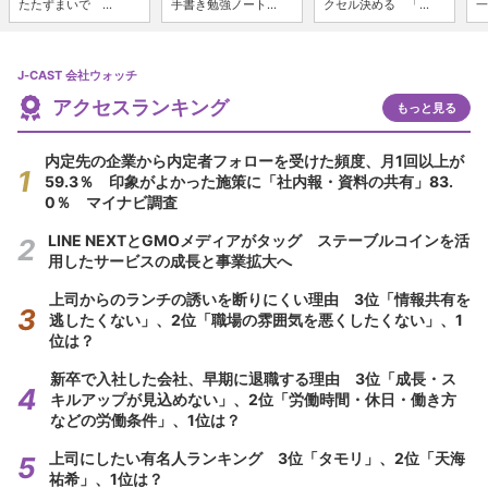
たたずまいで ...
手書き勉強ノート...
クセル決める 「...
一
J-CAST 会社ウォッチ
アクセスランキング
もっと見る
内定先の企業から内定者フォローを受けた頻度、月1回以上が
59.3％ 印象がよかった施策に「社内報・資料の共有」83.
0％ マイナビ調査
LINE NEXTとGMOメディアがタッグ ステーブルコインを活
用したサービスの成長と事業拡大へ
上司からのランチの誘いを断りにくい理由 3位「情報共有を
逃したくない」、2位「職場の雰囲気を悪くしたくない」、1
位は？
新卒で入社した会社、早期に退職する理由 3位「成長・ス
キルアップが見込めない」、2位「労働時間・休日・働き方
などの労働条件」、1位は？
上司にしたい有名人ランキング 3位「タモリ」、2位「天海
祐希」、1位は？