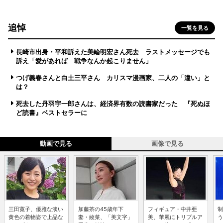
追悼
一覧を見る
長崎市出身・平和訴えた美輪明宏さん死去 ラストメッセージでも
訴え「愛があれば 戦争なんか起こりません」
つげ義春さんと白土三平さん カリスマ漫画家、二人の「違い」と
は？
死去した丹羽宇一郎さんは、経済界有数の読書家だった 『死ぬほ
ど読書』ベストセラーに
動画で見る
画像で見る
三田寛子、優雅な淡い
加藤茶の45歳年下
フィギュア・中井亜
制
黄色の着物姿で上品な
妻・綾菜、「美文字」
美、華麗にトリプルア
う