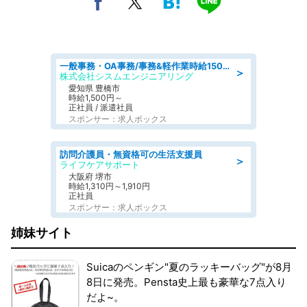
一般事務・OA事務/事務&軽作業時給1500円土日祝休み各種社保完備
＞
株式会社シスムエンジニアリング
愛知県 豊橋市
時給1,500円～
正社員 / 派遣社員
スポンサー：求人ボックス
訪問介護員・無資格可の生活支援員
＞
ライフケアサポート
大阪府 堺市
時給1,310円～1,910円
正社員
スポンサー：求人ボックス
姉妹サイト
Suicaのペンギン"夏のラッキーバッグ"が8月
8日に発売。Pensta史上最も豪華な7点入り
だよ~。