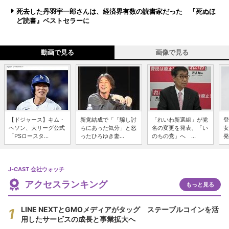
死去した丹羽宇一郎さんは、経済界有数の読書家だった 『死ぬほ
ど読書』ベストセラーに
動画で見る
画像で見る
【ドジャース】キム・
新党結成で「「騙し討
「れいわ新選組」が党
登
ヘソン、大リーグ公式
ちにあった気分」と怒
名の変更を発表、「い
女
「PSロースタ...
ったひろゆき妻...
のちの党」へ ...
発
J-CAST 会社ウォッチ
アクセスランキング
もっと見る
LINE NEXTとGMOメディアがタッグ ステーブルコインを活
用したサービスの成長と事業拡大へ