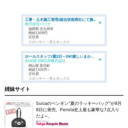
工事・土木施工管理/総合技術商社にて施工管理のお仕事/即日勤務可/車通勤可/工事・土木施工管理/生産・品質管理
＞
株式会社パソナ
福岡県 北九州市
時給1,506円
正社員
スポンサー：求人ボックス
ホールスタッフ/週2日～OK!嬉しいまかない付き/岡山県/浅口郡里庄町
＞
AKASE GROUP株式会社
岡山県 里庄町
時給1,100円～
正社員
スポンサー：求人ボックス
姉妹サイト
Suicaのペンギン"夏のラッキーバッグ"が8月
8日に発売。Pensta史上最も豪華な7点入り
だよ~。