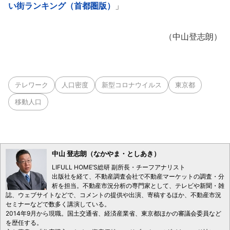
い街ランキング（首都圏版）
」
（中山登志朗）
テレワーク
人口密度
新型コロナウイルス
東京都
移動人口
中山 登志朗（なかやま・としあき）
LIFULL HOME’S総研 副所長・チーフアナリスト
出版社を経て、不動産調査会社で不動産マーケットの調査・分
析を担当。不動産市況分析の専門家として、テレビや新聞・雑
誌、ウェブサイトなどで、コメントの提供や出演、寄稿するほか、不動産市況
セミナーなどで数多く講演している。
2014年9月から現職。国土交通省、経済産業省、東京都ほかの審議会委員など
を歴任する。