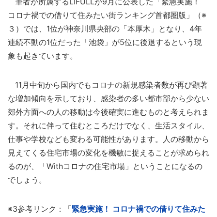
筆者が所属するLIFULLが9月に公表した「緊急実施！
コロナ禍での借りて住みたい街ランキング首都圏版」（※
３）では、1位が神奈川県央部の「本厚木」となり、4年
連続不動の1位だった「池袋」が5位に後退するという現
象も起きています。
11月中旬から国内でもコロナの新規感染者数が再び顕著
な増加傾向を示しており、感染者の多い都市部から少ない
郊外方面への人の移動は今後確実に進むものと考えられま
す。それに伴って住むところだけでなく、生活スタイル、
仕事や学校なども変わる可能性があります。人の移動から
見えてくる住宅市場の変化を機敏に捉えることが求められ
るのが、「Withコロナの住宅市場」ということになるの
でしょう。
※3参考リンク：「
緊急実施！ コロナ禍での借りて住みた