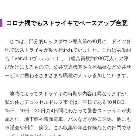
コロナ禍でもストライキでベースアップ合意
じつは、部分的ロックダウン導入前の10月に、ドイツ各
地ではストライキが度々行われていました。これは労働組
合「ver.di（ヴェルディ）」（組合員数約200万人）の呼
びかけによるもので、公共交通機関や医療福祉など公共サ
ービスに携わるさまざまな職種の人々が参加しています。
地域によってストライキの時期や内容は異なりますが、
私の住むデュッセルドルフ市では、平日である10月8日、
15日、19日、20日の4日間にわたって警告ストライキが実
施され、地下鉄や路面電車、バスなどが終日運休。他にも
市議会や州庁、病院、ごみ収集や年金保険などの部門でサ
ービスが休止となりました。