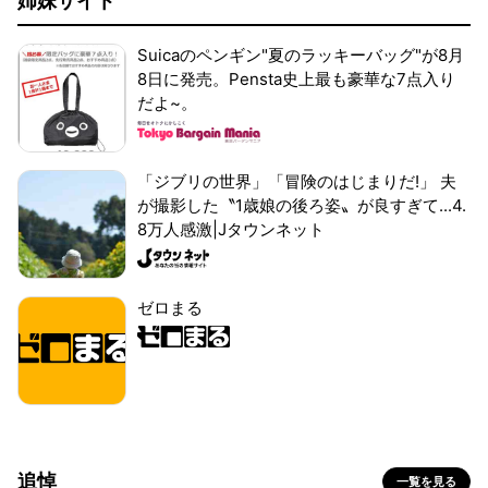
姉妹サイト
Suicaのペンギン"夏のラッキーバッグ"が8月
8日に発売。Pensta史上最も豪華な7点入り
だよ~。
「ジブリの世界」「冒険のはじまりだ!」 夫
が撮影した〝1歳娘の後ろ姿〟が良すぎて...4.
8万人感激|Jタウンネット
ゼロまる
追悼
一覧を見る