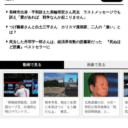
長崎市出身・平和訴えた美輪明宏さん死去 ラストメッセージでも
訴え「愛があれば 戦争なんか起こりません」
つげ義春さんと白土三平さん カリスマ漫画家、二人の「違い」と
は？
死去した丹羽宇一郎さんは、経済界有数の読書家だった 『死ぬほ
ど読書』ベストセラーに
動画で見る
画像で見る
「異物使用疑惑」元韓
熊本市長、相次ぐ余震
広島原爆の日、小沢一
張
国セーブ王、出場停止
に本音ぽつり「もう嫌
郎氏が高市政権を「戦
ォ
明けマウンドで...
だなぁ」 被災...
前回帰路線」と...
気