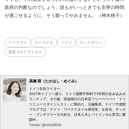
政府の判断なのでしょう。誰もがいっときでも安寧の時間
が過ごせるように、そう願ってやみません。（神木桃子）
クリスマス
ストライキ
ドイツ
ロックダウン
新型コロナウイルス
高橋 萌（たかはし・めぐみ）
ドイツ在住ライター
2007年ドイツへ渡り、ドイツ国際平和村で1年間の住み込みボ
ランティア。その後、現地発行の日本語フリーペーパー「ドイ
ツニュースダイジェスト」に勤めた。元編集長。ドイツ大使館
ブログでは「ドイツ・ワークスタイル研究室」を担当。サッカ
ー・ブンデスリーガ大好き。日本人夫とバイリンガル育児に奮
闘中。
Twitter: @imim5636