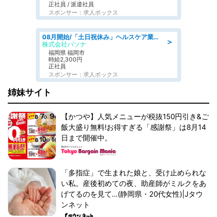
正社員 / 派遣社員
スポンサー：求人ボックス
08月開始/「土日祝休み」ヘルスケア業界の産業保健師/高時給/未経験OK/要資格:保健師、正看護師
＞
株式会社パソナ
福岡県 福岡市
時給2,300円
正社員
スポンサー：求人ボックス
姉妹サイト
【かつや】人気メニューが税抜150円引き&ご
飯大盛り無料!お得すぎる「感謝祭」は8月14
日まで開催中。
「多指症」で生まれた娘と、受け止められな
い私。産後初めての夜、助産師がミルクをあ
げてるのを見て...(静岡県・20代女性)|Jタウ
ンネット