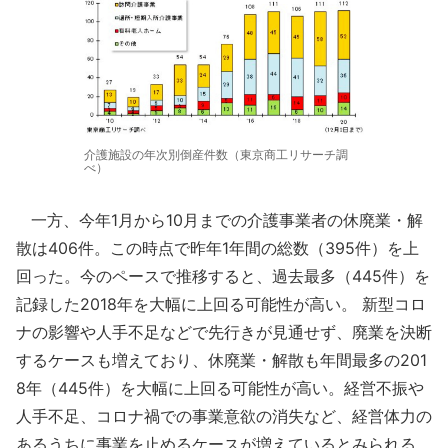
介護施設の年次別倒産件数（東京商工リサーチ調
べ）
一方、今年1月から10月までの介護事業者の休廃業・解
散は406件。この時点で昨年1年間の総数（395件）を上
回った。今のペースで推移すると、過去最多（445件）を
記録した2018年を大幅に上回る可能性が高い。 新型コロ
ナの影響や人手不足などで先行きが見通せず、廃業を決断
するケースも増えており、休廃業・解散も年間最多の201
8年（445件）を大幅に上回る可能性が高い。経営不振や
人手不足、コロナ禍での事業意欲の消失など、経営体力の
あるうちに事業を止めるケースが増えているとみられる。