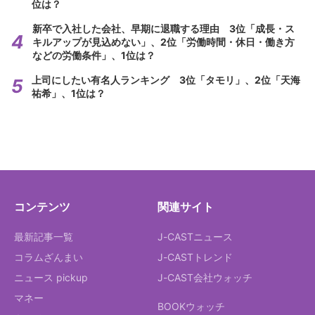
位は？
新卒で入社した会社、早期に退職する理由 3位「成長・ス
キルアップが見込めない」、2位「労働時間・休日・働き方
などの労働条件」、1位は？
上司にしたい有名人ランキング 3位「タモリ」、2位「天海
祐希」、1位は？
コンテンツ
関連サイト
最新記事一覧
J-CASTニュース
コラムざんまい
J-CASTトレンド
ニュース pickup
J-CAST会社ウォッチ
マネー
BOOKウォッチ