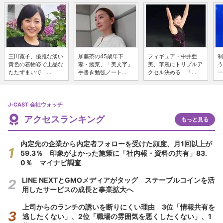
三田寛子、優雅な淡い
加藤茶の45歳年下
フィギュア・中井亜
制
黄色の着物姿で上品な
妻・綾菜、「美文字」
美、華麗にトリプルア
う
たたずまいで ...
手書き勉強ノート...
クセル決める 「...
一
J-CAST 会社ウォッチ
アクセスランキング
もっと見る
内定先の企業から内定者フォローを受けた頻度、月1回以上が
59.3％ 印象がよかった施策に「社内報・資料の共有」83.
0％ マイナビ調査
LINE NEXTとGMOメディアがタッグ ステーブルコインを活
用したサービスの成長と事業拡大へ
上司からのランチの誘いを断りにくい理由 3位「情報共有を
逃したくない」、2位「職場の雰囲気を悪くしたくない」、1