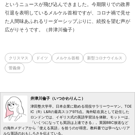
というニュースが飛び込んできました。今期限りでの政界
引退を表明しているメルケル首相ですが、コロナ禍で見せ
た人間味あふれるリーダーシップぶりに、続投を望む声が
広がりそうです。（井津川倫子）
クリスマス
ドイツ
メルケル首相
新型コロナウイルス
菅義偉
井津川倫子（いつかわりんこ）
津田塾大学卒。日本企業に勤める現役サラリーウーマン。TOE
IC（R）L&Rの最高スコア975点。海外駐在員として赴任した
ロンドンでは、イギリス式の英語学習法を体験。モットーは、
「いくつになっても英語は上達できる」。英国BBC放送など
の海外メディアから「使える英語」を拾うのが得意。教科書では学べないリア
ルな英語のおもしろさを伝えている。