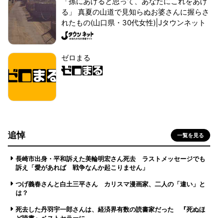
「孫にあげると思って、あなたにこれをあげ
る」 真夏の山道で見知らぬお婆さんに握らさ
れたもの(山口県・30代女性)|Jタウンネット
ゼロまる
追悼
一覧を見る
長崎市出身・平和訴えた美輪明宏さん死去 ラストメッセージでも
訴え「愛があれば 戦争なんか起こりません」
つげ義春さんと白土三平さん カリスマ漫画家、二人の「違い」と
は？
死去した丹羽宇一郎さんは、経済界有数の読書家だった 『死ぬほ