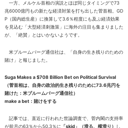
一方、メルケル首相の演説とほぼ同じタイミングで73
兆6000億円もの新たな経済対策を打ち出した菅首相。GD
P（国内総生産）に換算して3.6％程度にも及ぶ経済効果
を見込む「大型経済刺激策」に海外の注目も集まりました
が、「絶賛」とはいかないようです。
米ブルームバーグ通信社は、「自身の生き残りのための
賭け」と報じました。
Suga Makes a $708 Billion Bet on Political Survival
（菅首相は、自身の政治的生き残りのために73.6兆円を
賭けた：米ブルームバーグ通信社）
make a bet：賭けをする
記事では、直近に行われた世論調査で、菅内閣の支持率
が前月の63％から50.3％に
「skid」（滑る、横滑り）
し