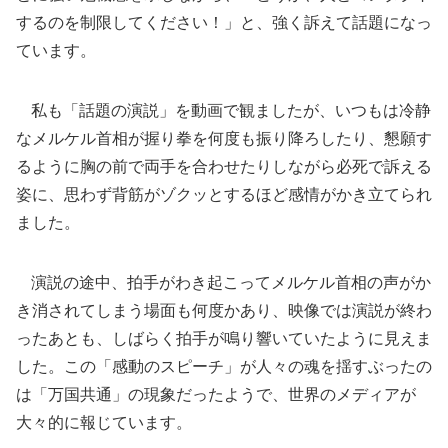
するのを制限してください！」と、強く訴えて話題になっ
ています。
私も「話題の演説」を動画で観ましたが、いつもは冷静
なメルケル首相が握り拳を何度も振り降ろしたり、懇願す
るように胸の前で両手を合わせたりしながら必死で訴える
姿に、思わず背筋がゾクッとするほど感情がかき立てられ
ました。
演説の途中、拍手がわき起こってメルケル首相の声がか
き消されてしまう場面も何度かあり、映像では演説が終わ
ったあとも、しばらく拍手が鳴り響いていたように見えま
した。この「感動のスピーチ」が人々の魂を揺すぶったの
は「万国共通」の現象だったようで、世界のメディアが
大々的に報じています。