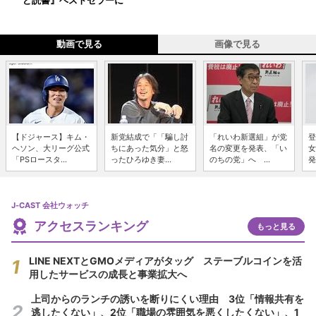
ど読書』ベストセラーに
動画で見る
画像で見る
【ドジャース】キム・
新党結成で「「騙し討
「れいわ新選組」が党
登
ヘソン、大リーグ公式
ちにあった気分」と怒
名の変更を発表、「い
女
「PSロースタ...
ったひろゆき妻...
のちの党」へ ...
発
J-CAST 会社ウォッチ
アクセスランキング
もっと見る
LINE NEXTとGMOメディアがタッグ ステーブルコインを活
用したサービスの成長と事業拡大へ
上司からのランチの誘いを断りにくい理由 3位「情報共有を
逃したくない」、2位「職場の雰囲気を悪くしたくない」、1