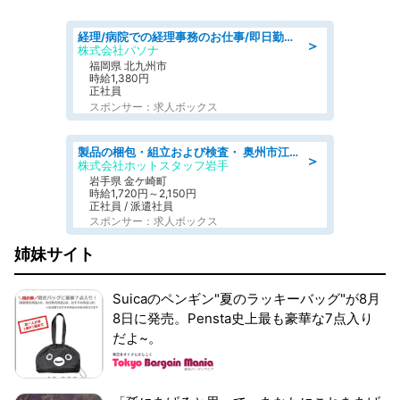
経理/病院での経理事務のお仕事/即日勤務可/車通勤可/経理/一般事務
＞
株式会社パソナ
福岡県 北九州市
時給1,380円
正社員
スポンサー：求人ボックス
製品の梱包・組立および検査・ 奥州市江刺/大手企業で長期安定 梱包・検査・組立/半年経過毎に5万円の報奨金有
＞
株式会社ホットスタッフ岩手
岩手県 金ケ崎町
時給1,720円～2,150円
正社員 / 派遣社員
スポンサー：求人ボックス
姉妹サイト
Suicaのペンギン"夏のラッキーバッグ"が8月
8日に発売。Pensta史上最も豪華な7点入り
だよ~。