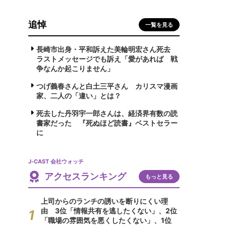
追悼
一覧を見る
長崎市出身・平和訴えた美輪明宏さん死去
ラストメッセージでも訴え「愛があれば 戦
争なんか起こりません」
つげ義春さんと白土三平さん カリスマ漫画
家、二人の「違い」とは？
死去した丹羽宇一郎さんは、経済界有数の読
書家だった 『死ぬほど読書』ベストセラー
に
J-CAST 会社ウォッチ
アクセスランキング
もっと見る
上司からのランチの誘いを断りにくい理
由 3位「情報共有を逃したくない」、2位
「職場の雰囲気を悪くしたくない」、1位