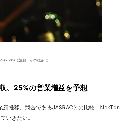
NexToneに注目、その強みは……
増収、25%の営業増益を予想
績推移、競合であるJASRACとの比較、NexTon
していきたい。