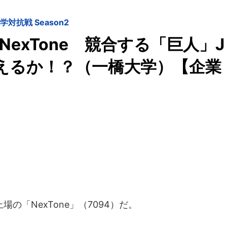
抗戦 Season2
exTone 競合する「巨人」J
奪えるか！？（一橋大学）【企業
「NexTone」（7094）だ。