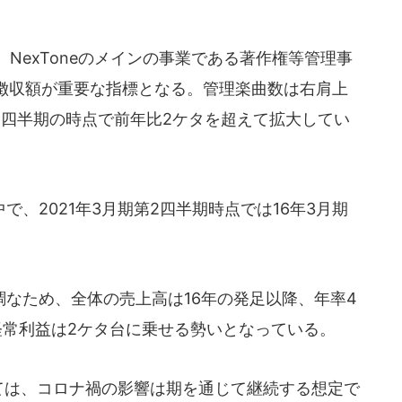
。NexToneのメインの事業である著作権等管理事
徴収額が重要な指標となる。管理楽曲数は右肩上
第2四半期の時点で前年比2ケタを超えて拡大してい
、2021年3月期第2四半期時点では16年3月期
なため、全体の売上高は16年の発足以降、年率4
経常利益は2ケタ台に乗せる勢いとなっている。
いては、コロナ禍の影響は期を通じて継続する想定で