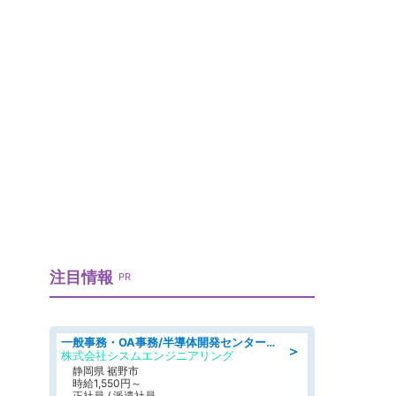
注目情報
PR
一般事務・OA事務/半導体開発センター内で事務&軽作業スタッフ、募集
＞
株式会社シスムエンジニアリング
静岡県 裾野市
時給1,550円～
正社員 / 派遣社員