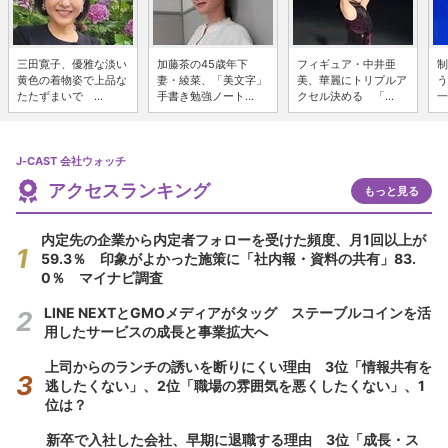
三田寛子、優雅な淡い
加藤茶の45歳年下
フィギュア・中井亜
制
黄色の着物姿で上品な
妻・綾菜、「美文字」
美、華麗にトリプルア
う
たたずまいで ...
手書き勉強ノート...
クセル決める 「...
一
J-CAST 会社ウォッチ
アクセスランキング
もっと見る
内定先の企業から内定者フォローを受けた頻度、月1回以上が
59.3％ 印象がよかった施策に「社内報・資料の共有」83.
0％ マイナビ調査
LINE NEXTとGMOメディアがタッグ ステーブルコインを活
用したサービスの成長と事業拡大へ
上司からのランチの誘いを断りにくい理由 3位「情報共有を
逃したくない」、2位「職場の雰囲気を悪くしたくない」、1
位は？
新卒で入社した会社、早期に退職する理由 3位「成長・ス