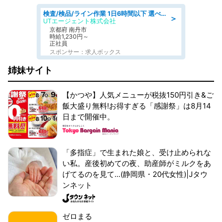
検査/検品/ライン作業 1日6時間以下 選べる勤務時間 土日祝休 明るい髪色OK
＞
UTエージェント株式会社
京都府 南丹市
時給1,230円～
正社員
スポンサー：求人ボックス
姉妹サイト
【かつや】人気メニューが税抜150円引き&ご
飯大盛り無料!お得すぎる「感謝祭」は8月14
日まで開催中。
「多指症」で生まれた娘と、受け止められな
い私。産後初めての夜、助産師がミルクをあ
げてるのを見て...(静岡県・20代女性)|Jタウ
ンネット
ゼロまる