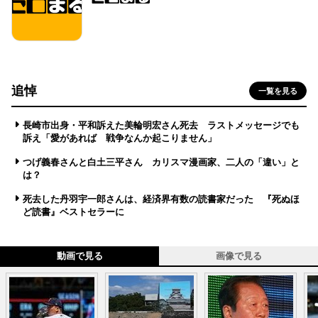
追悼
一覧を見る
長崎市出身・平和訴えた美輪明宏さん死去 ラストメッセージでも
訴え「愛があれば 戦争なんか起こりません」
つげ義春さんと白土三平さん カリスマ漫画家、二人の「違い」と
は？
死去した丹羽宇一郎さんは、経済界有数の読書家だった 『死ぬほ
ど読書』ベストセラーに
動画で見る
画像で見る