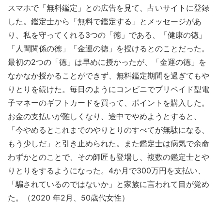
スマホで「無料鑑定」との広告を見て、占いサイトに登録
した。鑑定士から「無料で鑑定する」とメッセージがあ
り、私を守ってくれる3つの「徳」である、「健康の徳」
「人間関係の徳」「金運の徳」を授けるとのことだった。
最初の2つの「徳」は早めに授かったが、「金運の徳」を
なかなか授かることができず、無料鑑定期間を過ぎてもや
りとりを続けた。毎日のようにコンビニでプリペイド型電
子マネーのギフトカードを買って、ポイントを購入した。
お金の支払いが難しくなり、途中でやめようとすると、
「今やめるとこれまでのやりとりのすべてが無駄になる、
もう少しだ」と引き止められた。また鑑定士は病気で余命
わずかとのことで、その師匠も登場し、複数の鑑定士とや
りとりをするようになった。4か月で300万円を支払い、
「騙されているのではないか」と家族に言われて目が覚め
た。（2020 年2月、50歳代女性）