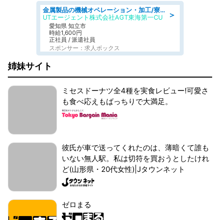
金属製品の機械オペレーション・加工/寮完備/日払い/工場・製造
＞
UTエージェント株式会社AGT東海第一CU
愛知県 知立市
時給1,600円
正社員 / 派遣社員
スポンサー：求人ボックス
姉妹サイト
ミセスドーナツ全4種を実食レビュー!可愛さ
も食べ応えもばっちりで大満足。
彼氏が車で送ってくれたのは、薄暗くて誰も
いない無人駅。私は切符を買おうとしたけれ
ど(山形県・20代女性)|Jタウンネット
ゼロまる