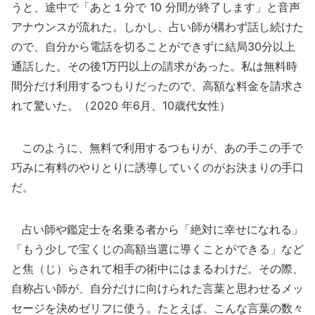
うと、途中で「あと１分で 10 分間が終了します」と音声
アナウンスが流れた。しかし、占い師が構わず話し続けた
ので、自分から電話を切ることができずに結局30分以上
通話した。その後1万円以上の請求があった。私は無料時
間分だけ利用するつもりだったので、高額な料金を請求さ
れて驚いた。（2020 年6月、10歳代女性）
このように、無料で利用するつもりが、あの手この手で
巧みに有料のやりとりに誘導していくのがお決まりの手口
だ。
占い師や鑑定士を名乗る者から「絶対に幸せになれる」
「もう少しで宝くじの高額当選に導くことができる」など
と焦（じ）らされて相手の術中にはまるわけだ。その際、
自称占い師が、自分だけに向けられた言葉と思わせるメッ
セージを決めゼリフに使う。たとえば、こんな言葉の数々