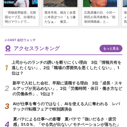
「異物使用疑惑」元韓
熊本市長、相次ぐ余震
広島原爆の日、小沢一
張
国セーブ王、出場停止
に本音ぽつり「もう嫌
郎氏が高市政権を「戦
ォ
明けマウンドで...
だなぁ」 被災...
前回帰路線」と...
気
J-CAST 会社ウォッチ
アクセスランキング
もっと見る
上司からのランチの誘いを断りにくい理由 3位「情報共有を
逃したくない」、2位「職場の雰囲気を悪くしたくない」、1
位は？
新卒で入社した会社、早期に退職する理由 3位「成長・スキ
ルアップが見込めない」、2位「労働時間・休日・働き方など
の労働条件」、1位は？
AIが仕事を奪うのではなく、AIを使える人に奪われる レバ
テックIT転職フェアで特別講演会
夏バテによる仕事への影響 夏バテで「強いだるさ・疲労
感」51.0％、「やる気が出ない／モチベーションが落ちた」