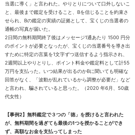
当選に導く」と言われた。やりとりについて口外しないこ
と、最後まで鑑定を受けること、Bを信じることを約束さ
せられ、Bの鑑定の実績の証拠として、宝くじの当選者の
通帳の写真が届いた。
2日間の無料期間終了後はメッセージ1通あたり 1500 円分
のポイントが必要となったが、宝くじの当選番号を導き出
すために特定の言葉を1文字ずつ送信するよう指示され、
2週間以上やりとりし、ポイント料金や鑑定料として計55
万円を支払った。いつ結果が出るのかBに聞いても明確な
回答がなく、「波動が乱れているから調整が必要だ」など
と言われ、騙されていると思った。（2020 年6月、50歳
代女性）
【事例2】無料鑑定で３つの「徳」を授けると言われた
が、無料期間を過ぎても最後の1つを授かることができ
ず、高額なお金を支払ってしまった