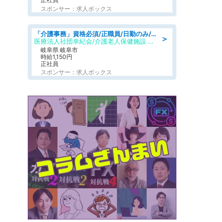
スポンサー：求人ボックス
「介護事務」資格必須/正職員/日勤のみ/介護老人保健施設
＞
医療法人社団幸紀会/介護老人保健施設 グリーンビラ安江
岐阜県 岐阜市
時給1,150円
正社員
スポンサー：求人ボックス