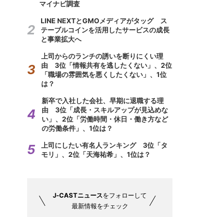
マイナビ調査
LINE NEXTとGMOメディアがタッグ ス
テーブルコインを活用したサービスの成長
と事業拡大へ
上司からのランチの誘いを断りにくい理
由 3位「情報共有を逃したくない」、2位
「職場の雰囲気を悪くしたくない」、1位
は？
新卒で入社した会社、早期に退職する理
由 3位「成長・スキルアップが見込めな
い」、2位「労働時間・休日・働き方など
の労働条件」、1位は？
上司にしたい有名人ランキング 3位「タ
モリ」、2位「天海祐希」、1位は？
J-CASTニュース
をフォローして
最新情報をチェック