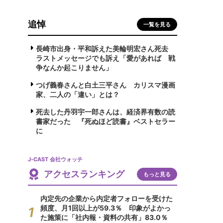
追悼
一覧を見る
長崎市出身・平和訴えた美輪明宏さん死去
ラストメッセージでも訴え「愛があれば 戦
争なんか起こりません」
つげ義春さんと白土三平さん カリスマ漫画
家、二人の「違い」とは？
死去した丹羽宇一郎さんは、経済界有数の読
書家だった 『死ぬほど読書』ベストセラー
に
J-CAST 会社ウォッチ
アクセスランキング
もっと見る
内定先の企業から内定者フォローを受けた
頻度、月1回以上が59.3％ 印象がよかっ
た施策に「社内報・資料の共有」83.0％