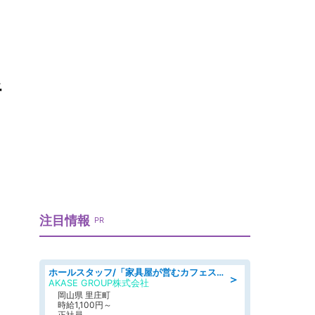
析
注目情報
PR
ホールスタッフ/「家具屋が営むカフェスタッフ!」週2日～OK!嬉しいまかない付き/岡山県/浅口郡里庄町
＞
AKASE GROUP株式会社
岡山県 里庄町
時給1,100円～
正社員