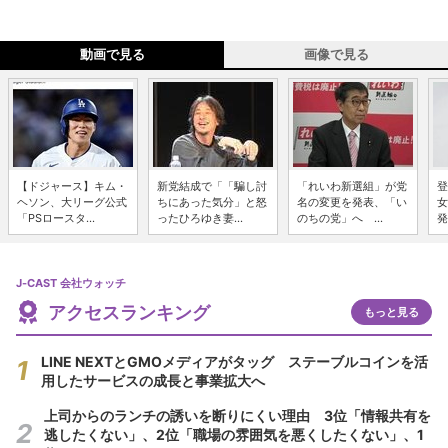
動画で見る
画像で見る
【ドジャース】キム・
新党結成で「「騙し討
「れいわ新選組」が党
登
ヘソン、大リーグ公式
ちにあった気分」と怒
名の変更を発表、「い
女
「PSロースタ...
ったひろゆき妻...
のちの党」へ ...
発
J-CAST 会社ウォッチ
アクセスランキング
もっと見る
LINE NEXTとGMOメディアがタッグ ステーブルコインを活
用したサービスの成長と事業拡大へ
上司からのランチの誘いを断りにくい理由 3位「情報共有を
逃したくない」、2位「職場の雰囲気を悪くしたくない」、1