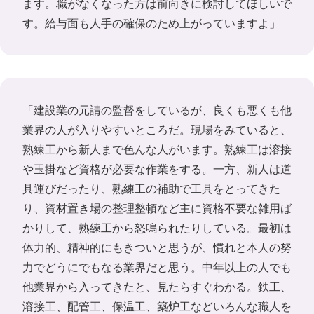
ます。職がなくなった方は前向きに検討してほしいで
す。給与面も人手の確保のため上がっていますよ」
「建設業の元請の監督をしているが、良くも悪くも他
業界の人が入りやすいところだ。現場をみていると、
熟練工から新人まで色んな人がいます。熟練工は溶接
や玉掛など資格が必要な作業をする。一方、新人は道
具運びだったり、熟練工の補助で工具をとってきた
り、資材置き場の整理整頓など主に資格不要な雑用ば
かりして、熟練工から怒鳴られたりしている。最初は
体力的、精神的にもきついと思うが、慣れと本人の努
力でどうにでもなる業界だと思う。中年以上の人でも
他業界から入ってきたと、見たらすぐわかる。鉄工、
溶接工、配管工、保温工、築炉工などいろんな職人を