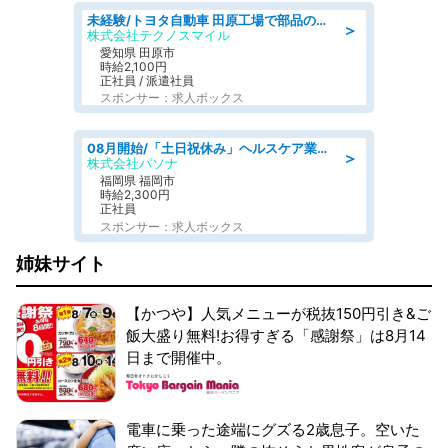
未経験/トヨタ自動車 田原工場で部品の運搬作業/tutumi
＞
株式会社テクノスマイル
愛知県 田原市
時給2,100円
正社員 / 派遣社員
スポンサー：求人ボックス
08月開始/「土日祝休み」ヘルスケア業界の産業保健師/高時給/未経験OK/要資格:保健師、正看護師
＞
株式会社パソナ
福岡県 福岡市
時給2,300円
正社員
スポンサー：求人ボックス
姉妹サイト
【かつや】人気メニューが税抜150円引き&ご
飯大盛り無料!お得すぎる「感謝祭」は8月14
日まで開催中。
電車に乗った途端にグズる2歳息子。空いた