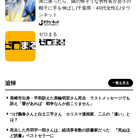
席に座ったら、隣の怖そうな男性客が息子の
帽子に手を伸ばし(千葉県・40代女性)|Jタウ
ンネット
ゼロまる
追悼
一覧を見る
長崎市出身・平和訴えた美輪明宏さん死去 ラストメッセージでも
訴え「愛があれば 戦争なんか起こりません」
つげ義春さんと白土三平さん カリスマ漫画家、二人の「違い」と
は？
死去した丹羽宇一郎さんは、経済界有数の読書家だった 『死ぬほ
ど読書』ベストセラーに