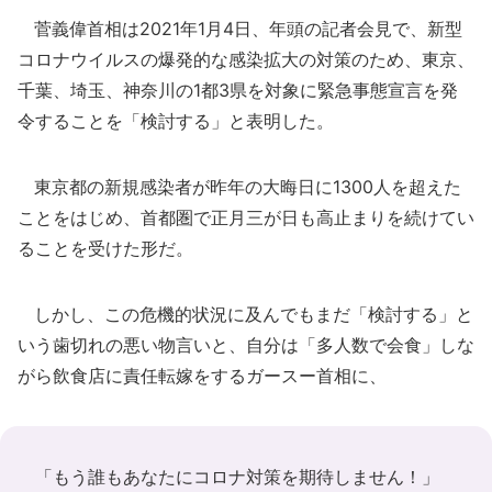
菅義偉首相は2021年1月4日、年頭の記者会見で、新型
コロナウイルスの爆発的な感染拡大の対策のため、東京、
千葉、埼玉、神奈川の1都3県を対象に緊急事態宣言を発
令することを「検討する」と表明した。
東京都の新規感染者が昨年の大晦日に1300人を超えた
ことをはじめ、首都圏で正月三が日も高止まりを続けてい
ることを受けた形だ。
しかし、この危機的状況に及んでもまだ「検討する」と
いう歯切れの悪い物言いと、自分は「多人数で会食」しな
がら飲食店に責任転嫁をするガースー首相に、
「もう誰もあなたにコロナ対策を期待しません！」