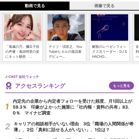
動画で見る
画像で見る
「鬼滅の刃」禰豆子役
ナイツ・塙宣之、You
解散のレペゼンフォッ
女
の声優・鬼頭明里の姿
Tuberヒカルの落語家
クス元リーダー・DJ S
利
にネット騒然 ...
デビュー...
HACHO...
ッ
J-CAST 会社ウォッチ
アクセスランキング
もっと見る
内定先の企業から内定者フォローを受けた頻度、月1回以上が
59.3％ 印象がよかった施策に「社内報・資料の共有」83.
0％ マイナビ調査
キャリアの相談相手がいない理由 3位「職場の人間関係が希
薄」、2位「真剣に話せる人がいない」、1位は？