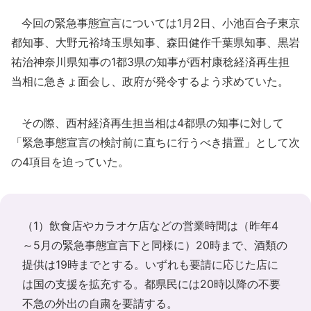
今回の緊急事態宣言については1月2日、小池百合子東京
都知事、大野元裕埼玉県知事、森田健作千葉県知事、黒岩
祐治神奈川県知事の1都3県の知事が西村康稔経済再生担
当相に急きょ面会し、政府が発令するよう求めていた。
その際、西村経済再生担当相は4都県の知事に対して
「緊急事態宣言の検討前に直ちに行うべき措置」として次
の4項目を迫っていた。
（1）飲食店やカラオケ店などの営業時間は（昨年4
～5月の緊急事態宣言下と同様に）20時まで、酒類の
提供は19時までとする。いずれも要請に応じた店に
は国の支援を拡充する。都県民には20時以降の不要
不急の外出の自粛を要請する。