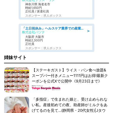
神奈川県 海老名市
時給1,650円
正社員 / 派遣社員
スポンサー：求人ボックス
「土日祝休み」ヘルスケア業界での産業保健師業務/看護師/高時給/要資格:正看護師
＞
株式会社パソナ
大阪府 大阪市
時給2,300円
正社員
スポンサー：求人ボックス
姉妹サイト
【ステーキガスト】ライス・パン食べ放題&
スープバー付きメニュー1111円はお得!最新ク
ーポンを公式Xで公開中《9月23日まで》
「多指症」で生まれた娘と、受け止められな
い私。産後初めての夜、助産師がミルクをあ
げてるのを見て...(静岡県・20代女性)|Jタウ