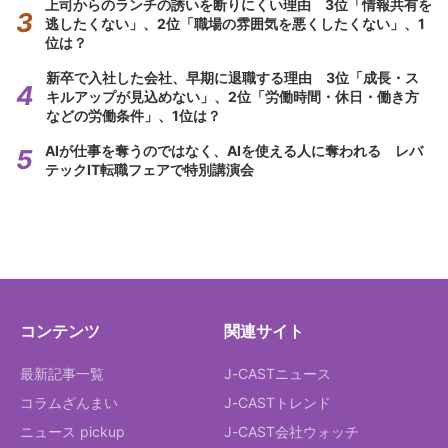
上司からのランチの誘いを断りにくい理由 3位「情報共有を
逃したくない」、2位「職場の雰囲気を悪くしたくない」、1
位は？
新卒で入社した会社、早期に退職する理由 3位「成長・ス
キルアップが見込めない」、2位「労働時間・休日・働き方
などの労働条件」、1位は？
AIが仕事を奪うのではなく、AIを使える人に奪われる レバ
テックIT転職フェアで特別講演会
コンテンツ
関連サイト
最新記事一覧
J-CASTニュース
コラムざんまい
J-CASTトレンド
ニュース pickup
J-CAST会社ウォッチ