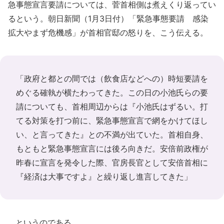
急事態宣言要請については、菅首相側は煮えくり返ってい
るという。朝日新聞（1月3日付）「緊急事態要請 感染
拡大やまず危機感」が首相官邸の怒りを、こう伝える。
「政府と都との間では（飲食店などへの）時短要請を
めぐる確執が横たわってきた。この日の小池氏らの要
請についても、首相周辺からは『小池氏はずるい。打
てる対策を打つ前に、緊急事態宣言で網をかけてほし
い、と言ってきた』との不満が出ていた。首相自身、
もともと緊急事態宣言には後ろ向きだ。安倍前政権が
昨春に宣言を発令した際、官房長官として安倍首相に
『経済は大事ですよ』と繰り返し進言してきた」
というのである。