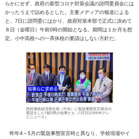
らかにせず、政府の新型コロナ対策会議の諮問委員会には
かったうえで詰めるとした。主要メディアの報道による
と、7日に諮問委にはかり、政府対策本部で正式に決めて
８日（金曜日）午前0時の開始となる。期間は１か月を想
定。小中高校への一斉休校の要請はしない方針だ。
西村康稔経済再生相（中央）に緊急事態宣言発令の
要請をした1都3県の知事たち（1月2日のNHKテレ
ビニュース）
昨年4～5月の緊急事態宣言時と異なり、学校現場やイ