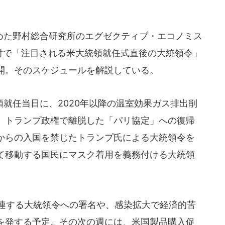
た野村総合研究所のエグゼクティブ・エコノミス
8日付で「注目される米大統領就任式直後の大統領令」
開。そのスケジュールを解説している。
就任当日に、2020年以降の温室効果ガス排出削
、トランプ政権で離脱した「パリ協定」への復帰
からの入国を禁じたトランプ氏による大統領令を
て移動する国民にマスク着用を義務付ける大統領
関連する大統領令への署名や、感染拡大で経済的苦
を発する予定。その次の週には、米国製品購入促