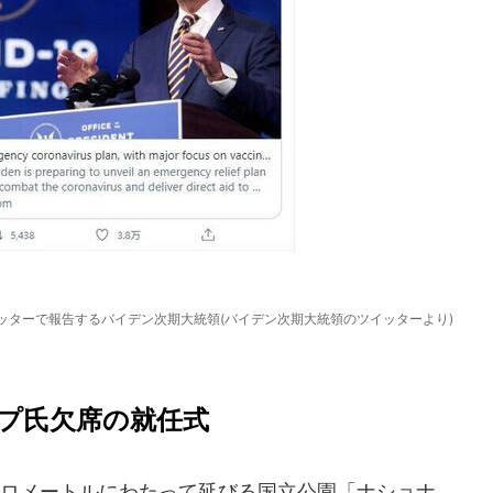
ッターで報告するバイデン次期大統領(バイデン次期大統領のツイッターより)
プ氏欠席の就任式
ロメートルにわたって延びる国立公園「ナショナ