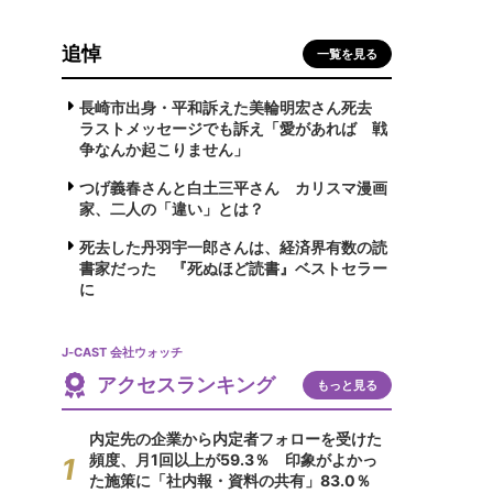
追悼
一覧を見る
長崎市出身・平和訴えた美輪明宏さん死去
ラストメッセージでも訴え「愛があれば 戦
争なんか起こりません」
つげ義春さんと白土三平さん カリスマ漫画
家、二人の「違い」とは？
死去した丹羽宇一郎さんは、経済界有数の読
書家だった 『死ぬほど読書』ベストセラー
に
J-CAST 会社ウォッチ
アクセスランキング
もっと見る
内定先の企業から内定者フォローを受けた
頻度、月1回以上が59.3％ 印象がよかっ
た施策に「社内報・資料の共有」83.0％