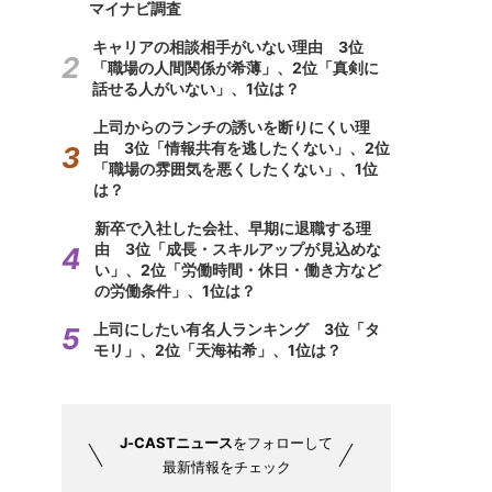
マイナビ調査
キャリアの相談相手がいない理由 3位
「職場の人間関係が希薄」、2位「真剣に
話せる人がいない」、1位は？
上司からのランチの誘いを断りにくい理
由 3位「情報共有を逃したくない」、2位
「職場の雰囲気を悪くしたくない」、1位
は？
新卒で入社した会社、早期に退職する理
由 3位「成長・スキルアップが見込めな
い」、2位「労働時間・休日・働き方など
の労働条件」、1位は？
上司にしたい有名人ランキング 3位「タ
モリ」、2位「天海祐希」、1位は？
J-CASTニュース
をフォローして
最新情報をチェック