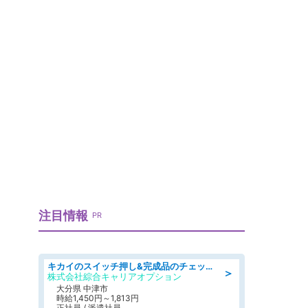
注目情報
PR
キカイのスイッチ押し&完成品のチェック/好条件
＞
株式会社綜合キャリアオプション
大分県 中津市
時給1,450円～1,813円
正社員 / 派遣社員