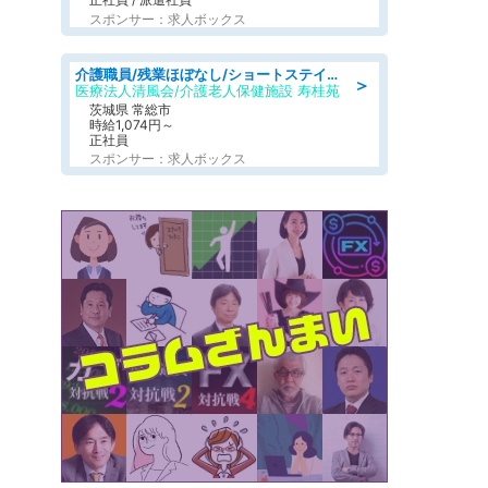
スポンサー：求人ボックス
介護職員/残業ほぼなし/ショートステイの介護士/シフト相談可
＞
医療法人清風会/介護老人保健施設 寿桂苑
茨城県 常総市
時給1,074円～
正社員
スポンサー：求人ボックス