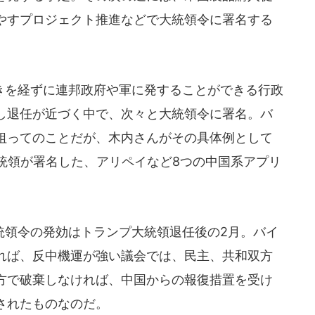
やすプロジェクト推進などで大統領令に署名する
を経ずに連邦政府や軍に発することができる行政
し退任が近づく中で、次々と大統領令に署名。バ
狙ってのことだが、木内さんがその具体例として
統領が署名した、アリペイなど8つの中国系アプリ
領令の発効はトランプ大統領退任後の2月。バイ
れば、反中機運が強い議会では、民主、共和双方
方で破棄しなければ、中国からの報復措置を受け
されたものなのだ。