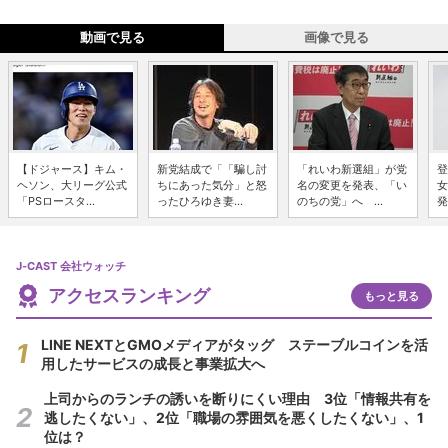
動画で見る
画像で見る
【ドジャース】キム・
新党結成で「「騙し討
「れいわ新選組」が党
登
ヘソン、大リーグ公式
ちにあった気分」と怒
名の変更を発表、「い
女
「PSロースタ...
ったひろゆき妻...
のちの党」へ ...
発
J-CAST 会社ウォッチ
アクセスランキング
もっと見る
LINE NEXTとGMOメディアがタッグ ステーブルコインを活
用したサービスの成長と事業拡大へ
上司からのランチの誘いを断りにくい理由 3位「情報共有を
逃したくない」、2位「職場の雰囲気を悪くしたくない」、1
位は？