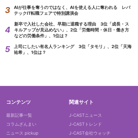
AIが仕事を奪うのではなく、AIを使える人に奪われる レバ
テックIT転職フェアで特別講演会
新卒で入社した会社、早期に退職する理由 3位「成長・ス
キルアップが見込めない」、2位「労働時間・休日・働き方
などの労働条件」、1位は？
上司にしたい有名人ランキング 3位「タモリ」、2位「天海
祐希」、1位は？
コンテンツ
関連サイト
最新記事一覧
J-CASTニュース
コラムざんまい
J-CASTトレンド
ニュース pickup
J-CAST会社ウォッチ