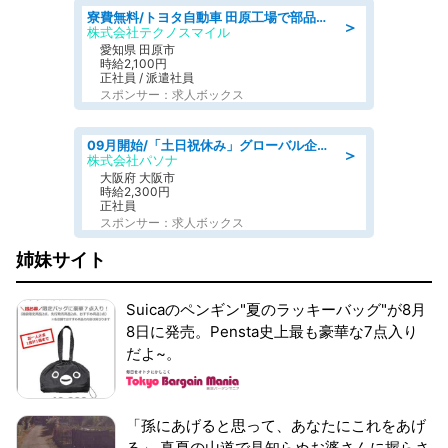
寮費無料/トヨタ自動車 田原工場で部品の組立製造/tutumi
＞
株式会社テクノスマイル
愛知県 田原市
時給2,100円
正社員 / 派遣社員
スポンサー：求人ボックス
09月開始/「土日祝休み」グローバル企業での産業保健のお仕事/保健師/高時給/残業なし/服装自由
＞
株式会社パソナ
大阪府 大阪市
時給2,300円
正社員
スポンサー：求人ボックス
姉妹サイト
Suicaのペンギン"夏のラッキーバッグ"が8月
8日に発売。Pensta史上最も豪華な7点入り
だよ~。
「孫にあげると思って、あなたにこれをあげ
る」 真夏の山道で見知らぬお婆さんに握らさ