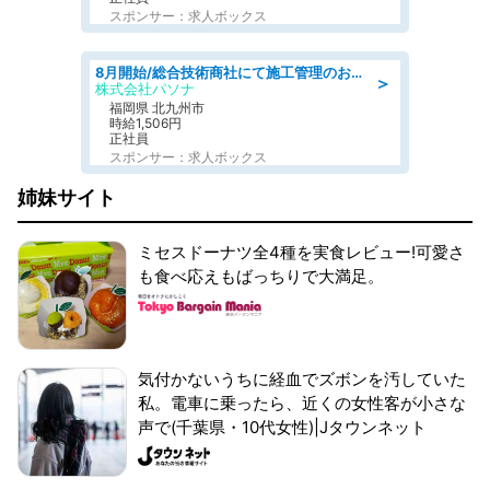
スポンサー：求人ボックス
8月開始/総合技術商社にて施工管理のお仕事/即日勤務可/車通勤可/工事・土木施工管理/生産・品質管理
＞
株式会社パソナ
福岡県 北九州市
時給1,506円
正社員
スポンサー：求人ボックス
姉妹サイト
ミセスドーナツ全4種を実食レビュー!可愛さ
も食べ応えもばっちりで大満足。
気付かないうちに経血でズボンを汚していた
私。電車に乗ったら、近くの女性客が小さな
声で(千葉県・10代女性)|Jタウンネット