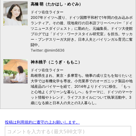
高橋 萌（たかはし・めぐみ）
ドイツ在住ライター
2007年ドイツへ渡り、ドイツ国際平和村で1年間の住み込みボ
ランティア。その後、現地発行の日本語フリーペーパー「ドイ
ツニュースダイジェスト」に勤めた。元編集長。ドイツ大使館
ブログでは「ドイツ・ワークスタイル研究室」を担当。サッカ
ー・ブンデスリーガ大好き。日本人夫とバイリンガル育児に奮
闘中。
Twitter: @imim5636
神木桃子（こうぎ・ももこ）
ドイツ在住ライター
島根県生まれ、東京・多摩育ち。物事の成り立ちを知りたいと
大学では有機化学を専攻。小売業界でのオーガニック製品や地
域産品のバイヤーを経て、2014年よりドイツに移住。「もっ
と心地よくグリーンな暮らしへ」をテーマに、ドイツのマーケ
ット情報やトレンド、ライフスタイルについて執筆活動中。3
歳になる娘と日本人の夫との3人暮らし。