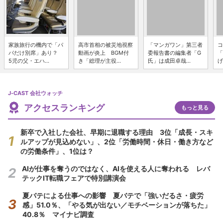
家族旅行の機内で「パ
高市首相の被災地視察
「マンガワン」第三者
コ
パだけ別席」あり？
動画が炎上 BGM付
委報告書の編集者「G
「
5児の父・エハ...
き「総理が主役...
氏」は成田卓哉...
げ
J-CAST 会社ウォッチ
アクセスランキング
もっと見る
新卒で入社した会社、早期に退職する理由 3位「成長・スキ
ルアップが見込めない」、2位「労働時間・休日・働き方など
の労働条件」、1位は？
AIが仕事を奪うのではなく、AIを使える人に奪われる レバ
テックIT転職フェアで特別講演会
夏バテによる仕事への影響 夏バテで「強いだるさ・疲労
感」51.0％、「やる気が出ない／モチベーションが落ちた」
40.8％ マイナビ調査