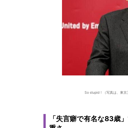
So stupid！（写真は
「失言癖で有名な83歳