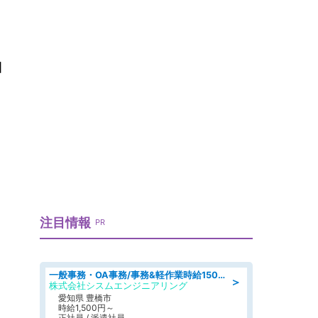
唱
注目情報
PR
一般事務・OA事務/事務&軽作業時給1500円土日祝休み各種社保完備
＞
株式会社シスムエンジニアリング
愛知県 豊橋市
時給1,500円～
正社員 / 派遣社員