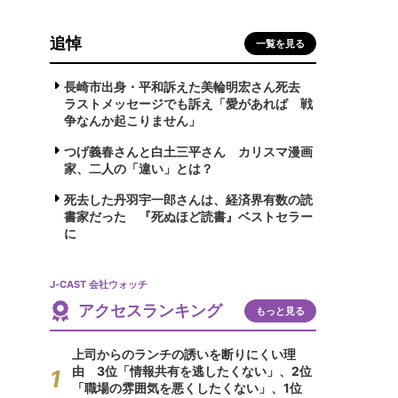
追悼
一覧を見る
長崎市出身・平和訴えた美輪明宏さん死去
ラストメッセージでも訴え「愛があれば 戦
争なんか起こりません」
つげ義春さんと白土三平さん カリスマ漫画
家、二人の「違い」とは？
死去した丹羽宇一郎さんは、経済界有数の読
書家だった 『死ぬほど読書』ベストセラー
に
J-CAST 会社ウォッチ
アクセスランキング
もっと見る
上司からのランチの誘いを断りにくい理
由 3位「情報共有を逃したくない」、2位
「職場の雰囲気を悪くしたくない」、1位