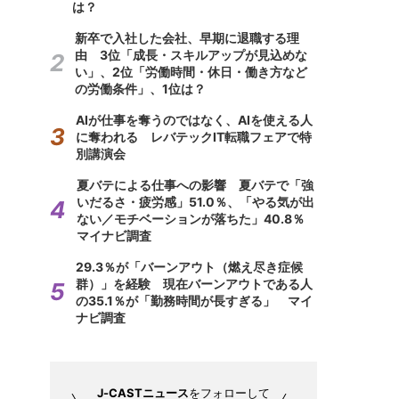
は？
新卒で入社した会社、早期に退職する理
由 3位「成長・スキルアップが見込めな
い」、2位「労働時間・休日・働き方など
の労働条件」、1位は？
AIが仕事を奪うのではなく、AIを使える人
に奪われる レバテックIT転職フェアで特
別講演会
夏バテによる仕事への影響 夏バテで「強
いだるさ・疲労感」51.0％、「やる気が出
ない／モチベーションが落ちた」40.8％
マイナビ調査
29.3％が「バーンアウト（燃え尽き症候
群）」を経験 現在バーンアウトである人
の35.1％が「勤務時間が長すぎる」 マイ
ナビ調査
J-CASTニュース
をフォローして