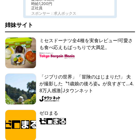
時給1,200円
正社員
スポンサー：求人ボックス
姉妹サイト
ミセスドーナツ全4種を実食レビュー!可愛さ
も食べ応えもばっちりで大満足。
「ジブリの世界」「冒険のはじまりだ!」 夫
が撮影した〝1歳娘の後ろ姿〟が良すぎて...4.
8万人感激|Jタウンネット
ゼロまる