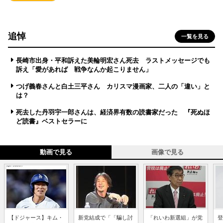
追悼
一覧を見る
長崎市出身・平和訴えた美輪明宏さん死去 ラストメッセージでも
訴え「愛があれば 戦争なんか起こりません」
つげ義春さんと白土三平さん カリスマ漫画家、二人の「違い」と
は？
死去した丹羽宇一郎さんは、経済界有数の読書家だった 『死ぬほ
ど読書』ベストセラーに
動画で見る
画像で見る
【ドジャース】キム・
新党結成で「「騙し討
「れいわ新選組」が党
登