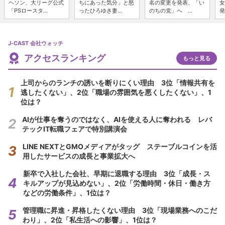
ヘソン、大リーグ公式
ちにあった気分」と怒
名の変更を発表、「い
女
「PSロースタ...
ったひろゆき妻...
のちの党」へ ...
発
J-CAST 会社ウォッチ
アクセスランキング
もっと見る
上司からのランチの誘いを断りにくい理由 3位「情報共有を
逃したくない」、2位「職場の雰囲気を悪くしたくない」、1
位は？
AIが仕事を奪うのではなく、AIを使える人に奪われる レバ
テックIT転職フェアで特別講演会
LINE NEXTとGMOメディアがタッグ ステーブルコインを活
用したサービスの成長と事業拡大へ
新卒で入社した会社、早期に退職する理由 3位「成長・ス
キルアップが見込めない」、2位「労働時間・休日・働き方
などの労働条件」、1位は？
管理職に昇進・昇格したくない理由 3位「現場業務へのこだ
わり」、2位「私生活への影響」、1位は？