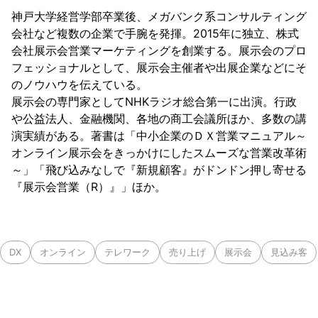
神戸大学経営学部卒業後、メガバンク系コンサルティング
会社など複数の企業で手腕を発揮。2015年に独立、株式
会社展示会営業マーケティングを創業する。展示会のプロ
フェッショナルとして、展示会主催者や出展企業などにそ
のノウハウを伝えている。
展示会の専門家としてNHKラジオ総合第一に出演。行政
や公益法人、金融機関、各地の商工会議所ほか、多数の講
演実績がある。著書は「中小企業のＤＸ営業マニュアル～
オンライン展示会をきっかけにしたスムーズな営業改革術
～」「飛び込みなしで『新規顧客』がドンドン押し寄せる
『展示会営業（R）』」ほか。
DX
オンライン
テレワーク
売り上げ
展示会
見込み客