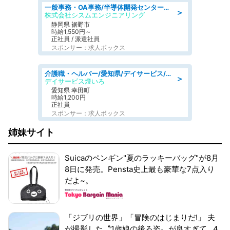
一般事務・OA事務/半導体開発センター内で事務&軽作業スタッフ、募集
＞
株式会社シスムエンジニアリング
静岡県 裾野市
時給1,550円～
正社員 / 派遣社員
スポンサー：求人ボックス
介護職・ヘルパー/愛知県/デイサービス/JR東海道本線 幸田/額田郡幸田町
＞
デイサービス燈いろ
愛知県 幸田町
時給1,200円
正社員
スポンサー：求人ボックス
姉妹サイト
Suicaのペンギン"夏のラッキーバッグ"が8月
8日に発売。Pensta史上最も豪華な7点入り
だよ~。
「ジブリの世界」「冒険のはじまりだ!」 夫
が撮影した〝1歳娘の後ろ姿〟が良すぎて...4.