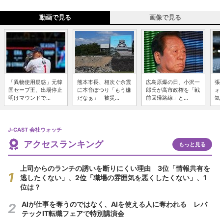
動画で見る
画像で見る
「異物使用疑惑」元韓
熊本市長、相次ぐ余震
広島原爆の日、小沢一
張
国セーブ王、出場停止
に本音ぽつり「もう嫌
郎氏が高市政権を「戦
ォ
明けマウンドで...
だなぁ」 被災...
前回帰路線」と...
気
J-CAST 会社ウォッチ
アクセスランキング
もっと見る
上司からのランチの誘いを断りにくい理由 3位「情報共有を
逃したくない」、2位「職場の雰囲気を悪くしたくない」、1
位は？
AIが仕事を奪うのではなく、AIを使える人に奪われる レバ
テックIT転職フェアで特別講演会