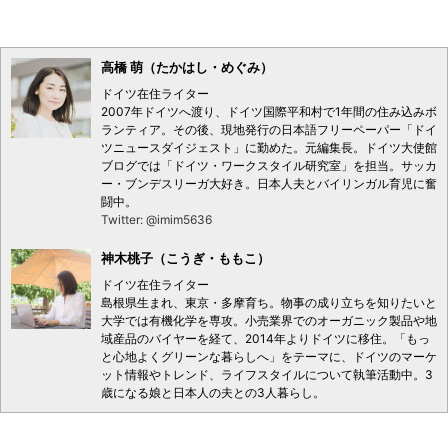
高橋 萌（たかはし・めぐみ）
ドイツ在住ライター
2007年ドイツへ渡り、ドイツ国際平和村で1年間の住み込みボ
ランティア。その後、現地発行の日本語フリーペーパー「ドイ
ツニュースダイジェスト」に勤めた。元編集長。ドイツ大使館
ブログでは「ドイツ・ワークスタイル研究室」を担当。サッカ
ー・ブンデスリーガ大好き。日本人夫とバイリンガル育児に奮
闘中。
Twitter: @imim5636
神木桃子（こうぎ・ももこ）
ドイツ在住ライター
島根県生まれ、東京・多摩育ち。物事の成り立ちを知りたいと
大学では有機化学を専攻。小売業界でのオーガニック製品や地
域産品のバイヤーを経て、2014年よりドイツに移住。「もっ
と心地よくグリーンな暮らしへ」をテーマに、ドイツのマーケ
ット情報やトレンド、ライフスタイルについて執筆活動中。3
歳になる娘と日本人の夫との3人暮らし。