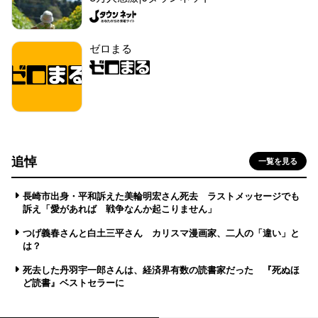
ゼロまる
追悼
一覧を見る
長崎市出身・平和訴えた美輪明宏さん死去 ラストメッセージでも
訴え「愛があれば 戦争なんか起こりません」
つげ義春さんと白土三平さん カリスマ漫画家、二人の「違い」と
は？
死去した丹羽宇一郎さんは、経済界有数の読書家だった 『死ぬほ
ど読書』ベストセラーに