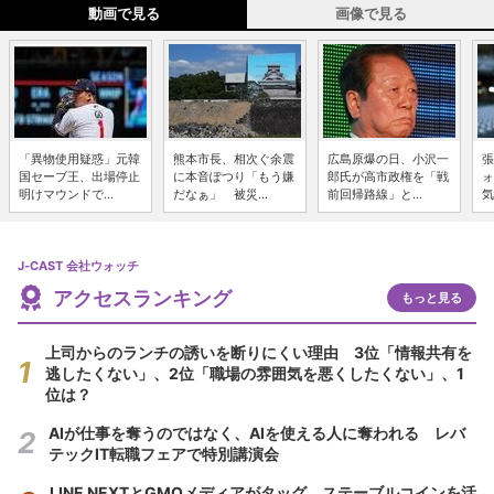
動画で見る
画像で見る
「異物使用疑惑」元韓
熊本市長、相次ぐ余震
広島原爆の日、小沢一
張
国セーブ王、出場停止
に本音ぽつり「もう嫌
郎氏が高市政権を「戦
ォ
明けマウンドで...
だなぁ」 被災...
前回帰路線」と...
気
J-CAST 会社ウォッチ
アクセスランキング
もっと見る
上司からのランチの誘いを断りにくい理由 3位「情報共有を
逃したくない」、2位「職場の雰囲気を悪くしたくない」、1
位は？
AIが仕事を奪うのではなく、AIを使える人に奪われる レバ
テックIT転職フェアで特別講演会
LINE NEXTとGMOメディアがタッグ ステーブルコインを活