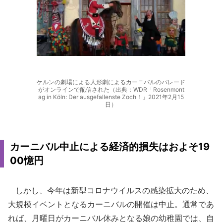
ケルンの劇場による人形劇によるカーニバルのパレード
がオンラインで配信された（出典：WDR「Rosenmont
ag in Köln: Der ausgefallenste Zoch！」2021年2月15
日）
カーニバル中止による経済的損失はおよそ19
00憶円
しかし、今年は新型コロナウイルスの感染拡大のため、
大規模イベントとなるカーニバルの開催は中止。通常であ
れば、月曜日がカーニバル休みとなる娘の幼稚園では、自