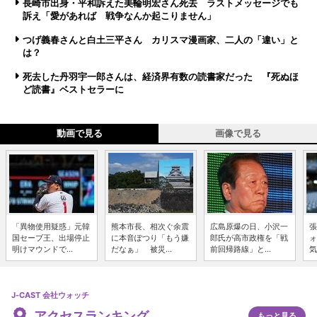
長崎市出身・平和訴えた美輪明宏さん死去 ラストメッセージでも
訴え「愛があれば 戦争なんか起こりません」
つげ義春さんと白土三平さん カリスマ漫画家、二人の「違い」と
は？
死去した丹羽宇一郎さんは、経済界有数の読書家だった 『死ぬほ
ど読書』ベストセラーに
動画で見る
画像で見る
「異物使用疑惑」元韓
熊本市長、相次ぐ余震
広島原爆の日、小沢一
張
国セーブ王、出場停止
に本音ぽつり「もう嫌
郎氏が高市政権を「戦
ォ
明けマウンドで...
だなぁ」 被災...
前回帰路線」と...
気
J-CAST 会社ウォッチ
アクセスランキング
もっと見る