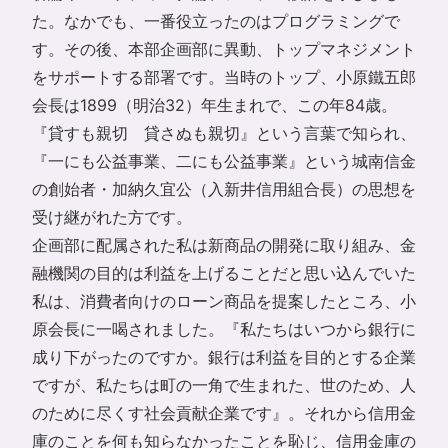
た。なかでも、一番役立ったのはプログラミングで
す。その後、本部企画部に異動、トップマネジメント
をサポートする部署です。当時のトップ、小原鐵五郎
会長は1899（明治32）年生まれで、この年84歳。
『貸すも親切 貸さぬも親切』という言葉で知られ、
『一にも公益事業、二にも公益事業』という城南信金
の創始者・加納久宜公（入新井信用組合長）の思想を
受け継がれた方です。
企画部に配属された私は新商品の開発に取り組み、金
融機関の目的は利益を上げることだと思い込んでいた
私は、消費者向けのローン商品を提案したところ、小
原会長に一喝されました。『私たちはいつから銀行に
成り下がったのですか。銀行は利益を目的とする企業
ですが、私たちは町の一角で生まれた、世のため、人
のために尽くす社会貢献企業です』。それから信用金
庫のことを何も知らなかったことを恥じ、信用金庫の