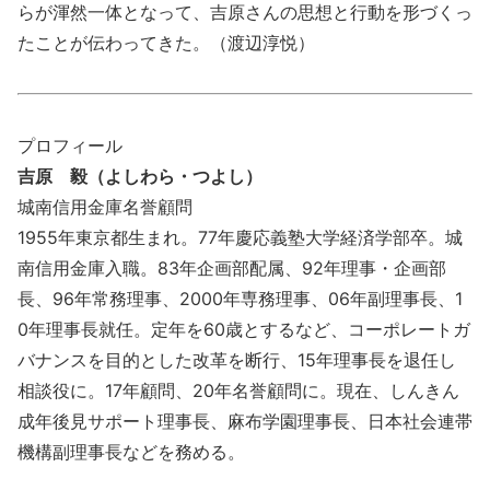
らが渾然一体となって、吉原さんの思想と行動を形づくっ
たことが伝わってきた。（渡辺淳悦）
プロフィール
吉原 毅（よしわら・つよし）
城南信用金庫名誉顧問
1955年東京都生まれ。77年慶応義塾大学経済学部卒。城
南信用金庫入職。83年企画部配属、92年理事・企画部
長、96年常務理事、2000年専務理事、06年副理事長、1
0年理事長就任。定年を60歳とするなど、コーポレートガ
バナンスを目的とした改革を断行、15年理事長を退任し
相談役に。17年顧問、20年名誉顧問に。現在、しんきん
成年後見サポート理事長、麻布学園理事長、日本社会連帯
機構副理事長などを務める。