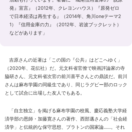
発』宣言』（2012年、クレヨンハウス）『原発ゼロ
で日本経済は再生する』（2014年、角川oneテーマ2
1）『信用金庫の力』（2012年、岩波ブックレット）
などがあります」
吉原さんの近著は「この国の『公共』はどこへゆく」
（2020年、花伝社）だ。元文科省官僚で映画評論家の寺
脇研さん、元文科省次官の前川喜平さんとの鼎談だ。前川
さんは麻布学園の同級生であり、同じラグビー部のロック
として試合に出場した友人でもある。
「自主独立」を掲げる麻布学園の校風、慶応義塾大学経
済学部の恩師・加藤寛さんの著作、西部邁さんの「社会経
済学」と伝統的な保守思想、プラトンの国家論......。それ