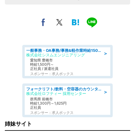
一般事務・OA事務/事務&軽作業時給1500円土日祝休み各種社保完備
＞
株式会社シスムエンジニアリング
愛知県 豊橋市
時給1,500円～
正社員 / 派遣社員
スポンサー：求人ボックス
フォークリフト/飲料・空容器のカウンターフォーク/駒形駅/車11分
＞
株式会社ロフティー 採用センター
群馬県 前橋市
時給1,300円～1,625円
正社員
スポンサー：求人ボックス
姉妹サイト