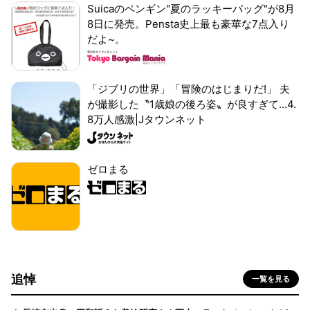
Suicaのペンギン"夏のラッキーバッグ"が8月
8日に発売。Pensta史上最も豪華な7点入り
だよ~。
「ジブリの世界」「冒険のはじまりだ!」 夫
が撮影した〝1歳娘の後ろ姿〟が良すぎて...4.
8万人感激|Jタウンネット
ゼロまる
追悼
一覧を見る