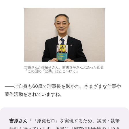
吉原さんが寺脇研さん、前川喜平さんと語った近著
「この国の『公共』はどこへゆく」
――ご自身も60歳で理事長を退かれ、さまざまな仕事や
著作活動をされていますね。
吉原さん
「『原発ゼロ』を実現するため、講演・執筆
活動も行っています。著書に『城南信用金庫の「脱原