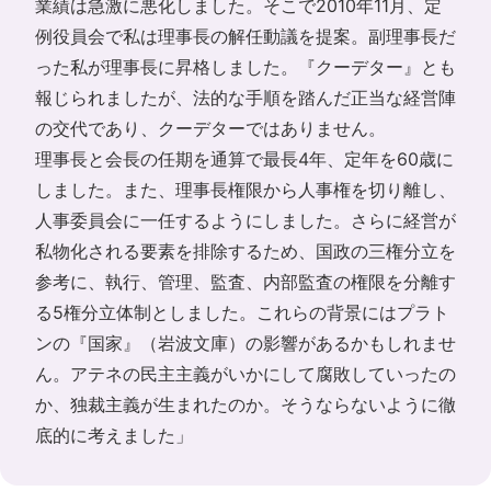
業績は急激に悪化しました。そこで2010年11月、定
例役員会で私は理事長の解任動議を提案。副理事長だ
った私が理事長に昇格しました。『クーデター』とも
報じられましたが、法的な手順を踏んだ正当な経営陣
の交代であり、クーデターではありません。
理事長と会長の任期を通算で最長4年、定年を60歳に
しました。また、理事長権限から人事権を切り離し、
人事委員会に一任するようにしました。さらに経営が
私物化される要素を排除するため、国政の三権分立を
参考に、執行、管理、監査、内部監査の権限を分離す
る5権分立体制としました。これらの背景にはプラト
ンの『国家』（岩波文庫）の影響があるかもしれませ
ん。アテネの民主主義がいかにして腐敗していったの
か、独裁主義が生まれたのか。そうならないように徹
底的に考えました」