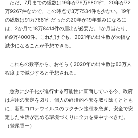
ただ、7月までの総数は19年が76万6801件、20年が72
万9267件なので、この時点で3万7534件も少ない。19年
の総数は91万7681件だったの20年が19年並みになるに
は、2か月で18万8414件の届出が必要だ。1か月当たり、
約9万4000件。これだけでも、2021年の出生数が大幅な
減少になることが予想できる。
これらの数字から、おそらく2020年の出生数は83万人
程度まで減少すると予想される。
急激に少子化が進行する可能性に直面している今、政府
は雇用の安定を図り、個人の経済的不安を取り除くととも
に、新型コロナウイルスのワクチン接種を急ぎ、安全で安
定した生活が営める環境づくりに全力を集中すべきだ。
（鷲尾香一）