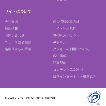
サイトについて
会社案内
個人情報保護方針
採用情報
サイト利用規約
お問い合わせ
SNS利用ポリシー
ニュース読者投稿
AIポリシー
編集長からの手紙
クッキーの利用について
広告掲載
記事配信
コンテンツ二次利用
日本インターネット報道協会
© 2026 J-CAST, Inc. All Rights Reserved.