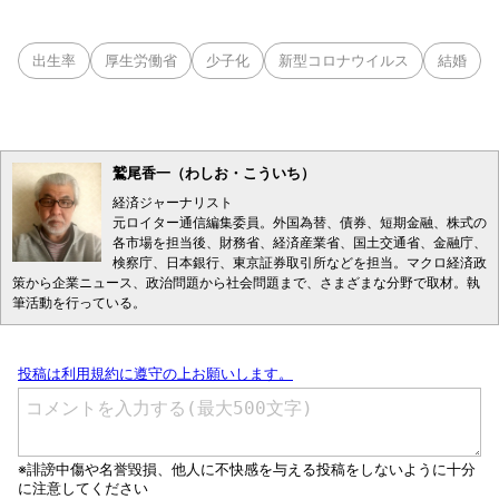
出生率
厚生労働省
少子化
新型コロナウイルス
結婚
鷲尾香一（わしお・こういち）
経済ジャーナリスト
元ロイター通信編集委員。外国為替、債券、短期金融、株式の
各市場を担当後、財務省、経済産業省、国土交通省、金融庁、
検察庁、日本銀行、東京証券取引所などを担当。マクロ経済政
策から企業ニュース、政治問題から社会問題まで、さまざまな分野で取材。執
筆活動を行っている。