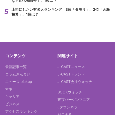
などの労働条件」、1位は？
上司にしたい有名人ランキング 3位「タモリ」、2位「天海
祐希」、1位は？
コンテンツ
関連サイト
最新記事一覧
J-CASTニュース
コラムざんまい
J-CASTトレンド
ニュース pickup
J-CAST会社ウォッチ
マネー
BOOKウォッチ
キャリア
東京バーゲンマニア
ビジネス
Jタウンネット
アクセスランキング
ゼロまる