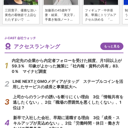
三田寛子、優雅な淡い
加藤茶の45歳年下
フィギュア・中井亜
制
黄色の着物姿で上品な
妻・綾菜、「美文字」
美、華麗にトリプルア
う
たたずまいで ...
手書き勉強ノート...
クセル決める 「...
一
J-CAST 会社ウォッチ
アクセスランキング
もっと見る
内定先の企業から内定者フォローを受けた頻度、月1回以上が
59.3％ 印象がよかった施策に「社内報・資料の共有」83.
0％ マイナビ調査
LINE NEXTとGMOメディアがタッグ ステーブルコインを活
用したサービスの成長と事業拡大へ
上司からのランチの誘いを断りにくい理由 3位「情報共有を
逃したくない」、2位「職場の雰囲気を悪くしたくない」、1
位は？
新卒で入社した会社、早期に退職する理由 3位「成長・ス
キルアップが見込めない」、2位「労働時間・休日・働き方