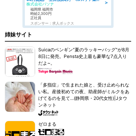
＞
株式会社パソナ
福岡県 福岡市
時給2,300円
正社員
スポンサー：求人ボックス
姉妹サイト
Suicaのペンギン"夏のラッキーバッグ"が8月
8日に発売。Pensta史上最も豪華な7点入り
だよ~。
「多指症」で生まれた娘と、受け止められな
い私。産後初めての夜、助産師がミルクをあ
げてるのを見て...(静岡県・20代女性)|Jタウ
ンネット
ゼロまる