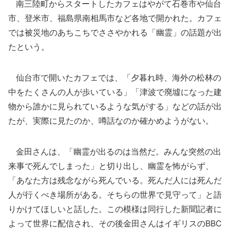
南三陸町からスタートしたカフェはやがて石巻市や仙台
市、登米市、福島県南相馬市など各地で開かれた。カフェ
では被災地のあちこちでささやかれる「幽霊」の話題が出
たという。
仙台市で開いたカフェでは、「夕暮れ時、海外の松林の
中をたくさんの人が歩いている」「津波で廃墟になった建
物から誰かに見られているような気がする」などの話が出
たが、実際に見たのか、噂話なのか確かめようがない。
金田さんは、「幽霊が出るのは当然だ。みんな突然の出
来事で死んでしまった」と切り出し、幽霊を怖がらず、
「あなた方は残念ながら死んでいる。死んだ人には死んだ
人が行くべき場所がある。そちらの世界で見守って」と語
りかけてほしいと話した。この模様は同行した新聞記者に
よって世界に配信され、その後金田さんはイギリスのBBC