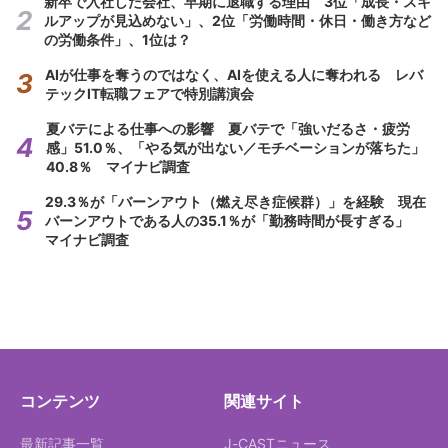
新卒で入社した会社、早期に退職する理由 3位「成長・スキ
ルアップが見込めない」、2位「労働時間・休日・働き方など
の労働条件」、1位は？
AIが仕事を奪うのではなく、AIを使える人に奪われる レバ
テックIT転職フェアで特別講演会
夏バテによる仕事への影響 夏バテで「強いだるさ・疲労
感」51.0％、「やる気が出ない／モチベーションが落ちた」
40.8％ マイナビ調査
29.3％が「バーンアウト（燃え尽き症候群）」を経験 現在
バーンアウトである人の35.1％が「勤務時間が長すぎる」
マイナビ調査
コンテンツ
関連サイト
最新記事一覧
J-CASTニュース