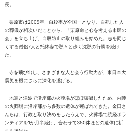
長。
栗原市は2005年、自殺率が全国一となり、自死した人
の葬儀が相次いだことから、「栗原命と心を考える市民の
会」を立ち上げ、自殺防止の取り組みを始めた。志を同じ
くする僧侶7人と托鉢姿で黙々と歩く沈黙の行脚を続け
た。
寺を飛び出し、さまざまな人と会う行動力が、東日本大
震災を機にさらに深化を遂げる。
地震と津波で沿岸部の火葬場がほぼ壊滅したため、内陸
の火葬場に沿岸部から多数の遺体が運ばれてきた。金田さ
んらは、行政と取り決めをしたうえで、火葬場で読経ボラ
ンティアを1か月半続け、合わせて350体ほどの遺体に祈
りを捧げた。