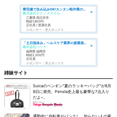
寮完備で住み込みOK!カンタン軽作業のお仕事 denso aichi
＞
株式会社テクノスマイル
三重県 四日市市
時給1,800円
正社員 / 派遣社員
スポンサー：求人ボックス
「土日祝休み」ヘルスケア業界の産業保健師/高時給/未経験OK/要資格:保健師、正看護師
＞
株式会社パソナ
福岡県 福岡市
時給2,300円
正社員
スポンサー：求人ボックス
姉妹サイト
Suicaのペンギン"夏のラッキーバッグ"が8月
8日に発売。Pensta史上最も豪華な7点入り
だよ~。
通勤中に自転車がパンクし、知らない人の家