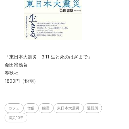
「東日本大震災 3.11 生と死のはざまで」
金田諦應著
春秋社
1800円（税別）
カフェ
僧侶
幽霊
東日本大震災
避難所
震災10年