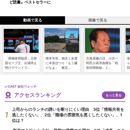
ど読書』ベストセラーに
動画で見る
画像で見る
「異物使用疑惑」元韓
熊本市長、相次ぐ余震
広島原爆の日、小沢一
張
国セーブ王、出場停止
に本音ぽつり「もう嫌
郎氏が高市政権を「戦
ォ
明けマウンドで...
だなぁ」 被災...
前回帰路線」と...
気
J-CAST 会社ウォッチ
アクセスランキング
もっと見る
上司からのランチの誘いを断りにくい理由 3位「情報共有を
逃したくない」、2位「職場の雰囲気を悪くしたくない」、1
位は？