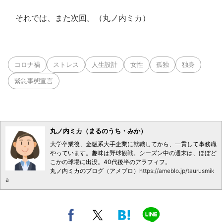
それでは、また次回。（丸ノ内ミカ）
コロナ禍
ストレス
人生設計
女性
孤独
独身
緊急事態宣言
丸ノ内ミカ（まるのうち・みか）
大学卒業後、金融系大手企業に就職してから、一貫して事務職
やっています。趣味は野球観戦。シーズン中の週末は、ほぼど
こかの球場に出没。40代後半のアラフィフ。
丸ノ内ミカのブログ（アメブロ）
https://ameblo.jp/taurusmik
a