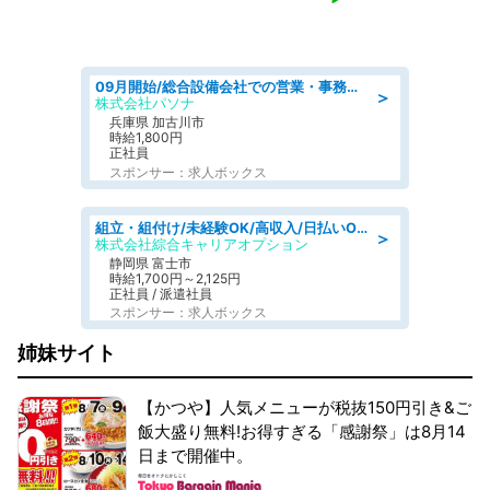
09月開始/総合設備会社での営業・事務のお仕事/車通勤可/賞与あり/営業/営業事務
＞
株式会社パソナ
兵庫県 加古川市
時給1,800円
正社員
スポンサー：求人ボックス
組立・組付け/未経験OK/高収入/日払いOK/寮費無料/交替制
＞
株式会社綜合キャリアオプション
静岡県 富士市
時給1,700円～2,125円
正社員 / 派遣社員
スポンサー：求人ボックス
姉妹サイト
【かつや】人気メニューが税抜150円引き&ご
飯大盛り無料!お得すぎる「感謝祭」は8月14
日まで開催中。