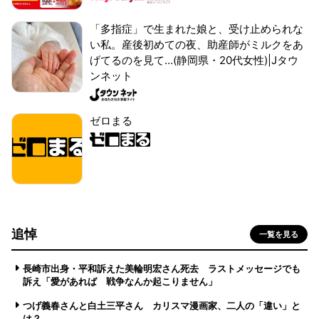
「多指症」で生まれた娘と、受け止められな
い私。産後初めての夜、助産師がミルクをあ
げてるのを見て...(静岡県・20代女性)|Jタウ
ンネット
ゼロまる
追悼
一覧を見る
長崎市出身・平和訴えた美輪明宏さん死去 ラストメッセージでも
訴え「愛があれば 戦争なんか起こりません」
つげ義春さんと白土三平さん カリスマ漫画家、二人の「違い」と
は？