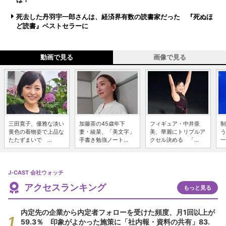
死去した丹羽宇一郎さんは、経済界有数の読書家だった 『死ぬほ
ど読書』ベストセラーに
動画で見る
画像で見る
三田寛子、優雅な淡い
加藤茶の45歳年下
フィギュア・中井亜
制
黄色の着物姿で上品な
妻・綾菜、「美文字」
美、華麗にトリプルア
う
たたずまいで ...
手書き勉強ノート...
クセル決める 「...
一
J-CAST 会社ウォッチ
アクセスランキング
もっと見る
内定先の企業から内定者フォローを受けた頻度、月1回以上が
59.3％ 印象がよかった施策に「社内報・資料の共有」83.