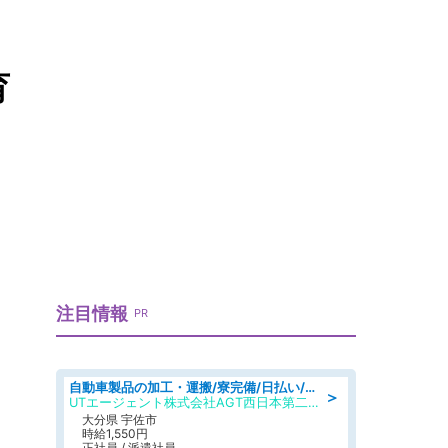
育
注目情報
PR
自動車製品の加工・運搬/寮完備/日払い/工場・製造
＞
UTエージェント株式会社AGT西日本第二CU
大分県 宇佐市
時給1,550円
正社員 / 派遣社員