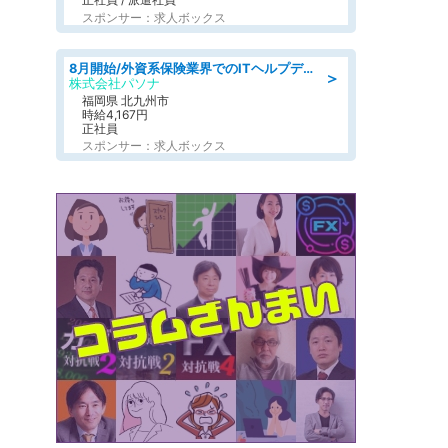
スポンサー：求人ボックス
8月開始/外資系保険業界でのITヘルプデスク業務/駅近/即日勤務可/ヘルプデスク
＞
株式会社パソナ
福岡県 北九州市
時給4,167円
正社員
スポンサー：求人ボックス