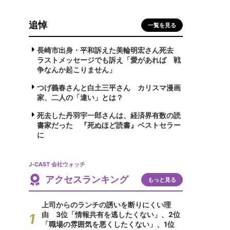
追悼
一覧を見る
長崎市出身・平和訴えた美輪明宏さん死去
ラストメッセージでも訴え「愛があれば 戦
争なんか起こりません」
つげ義春さんと白土三平さん カリスマ漫画
家、二人の「違い」とは？
死去した丹羽宇一郎さんは、経済界有数の読
書家だった 『死ぬほど読書』ベストセラー
に
J-CAST 会社ウォッチ
アクセスランキング
もっと見る
上司からのランチの誘いを断りにくい理
由 3位「情報共有を逃したくない」、2位
「職場の雰囲気を悪くしたくない」、1位