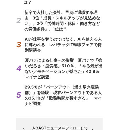
は？
新卒で入社した会社、早期に退職する理
由 3位「成長・スキルアップが見込めな
い」、2位「労働時間・休日・働き方など
の労働条件」、1位は？
AIが仕事を奪うのではなく、AIを使える人
に奪われる レバテックIT転職フェアで特
別講演会
夏バテによる仕事への影響 夏バテで「強
いだるさ・疲労感」51.0％、「やる気が出
ない／モチベーションが落ちた」40.8％
マイナビ調査
29.3％が「バーンアウト（燃え尽き症候
群）」を経験 現在バーンアウトである人
の35.1％が「勤務時間が長すぎる」 マイ
ナビ調査
J-CASTニュース
をフォローして