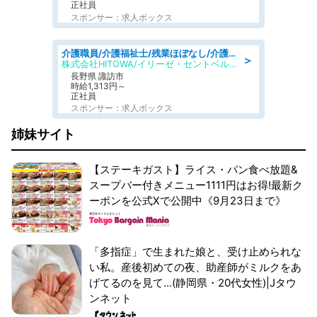
正社員
スポンサー：求人ボックス
介護職員/介護福祉士/残業ほぼなし/介護付き有料老人ホームの介護職/シフト相談可
＞
株式会社HITOWA/イリーゼ・セントベル諏訪湖
長野県 諏訪市
時給1,313円～
正社員
スポンサー：求人ボックス
姉妹サイト
【ステーキガスト】ライス・パン食べ放題&
スープバー付きメニュー1111円はお得!最新ク
ーポンを公式Xで公開中《9月23日まで》
「多指症」で生まれた娘と、受け止められな
い私。産後初めての夜、助産師がミルクをあ
げてるのを見て...(静岡県・20代女性)|Jタウ
ンネット