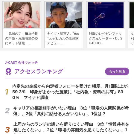
「鬼滅の刃」禰豆子役
ナイツ・塙宣之、You
解散のレペゼンフォッ
女
の声優・鬼頭明里の姿
Tuberヒカルの落語家
クス元リーダー・DJ S
利
にネット騒然 ...
デビュー...
HACHO...
ッ
J-CAST 会社ウォッチ
アクセスランキング
もっと見る
内定先の企業から内定者フォローを受けた頻度、月1回以上が
59.3％ 印象がよかった施策に「社内報・資料の共有」83.
0％ マイナビ調査
キャリアの相談相手がいない理由 3位「職場の人間関係が希
薄」、2位「真剣に話せる人がいない」、1位は？
上司からのランチの誘いを断りにくい理由 3位「情報共有を
逃したくない」、2位「職場の雰囲気を悪くしたくない」、1