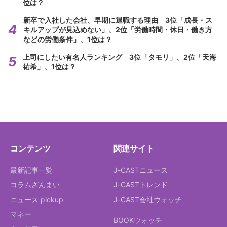
位は？
新卒で入社した会社、早期に退職する理由 3位「成長・ス
キルアップが見込めない」、2位「労働時間・休日・働き方
などの労働条件」、1位は？
上司にしたい有名人ランキング 3位「タモリ」、2位「天海
祐希」、1位は？
コンテンツ
関連サイト
最新記事一覧
J-CASTニュース
コラムざんまい
J-CASTトレンド
ニュース pickup
J-CAST会社ウォッチ
マネー
BOOKウォッチ