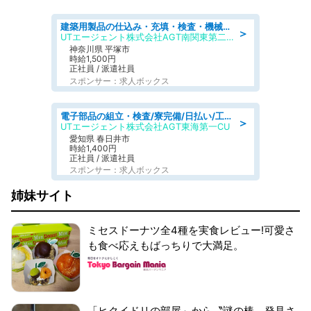
建築用製品の仕込み・充填・検査・機械操作/寮完備/日払い/工場・製造
＞
UTエージェント株式会社AGT南関東第二CU
神奈川県 平塚市
時給1,500円
正社員 / 派遣社員
スポンサー：求人ボックス
電子部品の組立・検査/寮完備/日払い/工場・製造
＞
UTエージェント株式会社AGT東海第一CU
愛知県 春日井市
時給1,400円
正社員 / 派遣社員
スポンサー：求人ボックス
姉妹サイト
ミセスドーナツ全4種を実食レビュー!可愛さ
も食べ応えもばっちりで大満足。
「ヒクイドリの部屋」から〝謎の棒〟発見さ