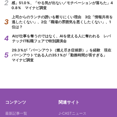
感」51.0％、「やる気が出ない／モチベーションが落ちた」4
0.8％ マイナビ調査
上司からのランチの誘いを断りにくい理由 3位「情報共有を
逃したくない」、2位「職場の雰囲気を悪くしたくない」、1
位は？
AIが仕事を奪うのではなく、AIを使える人に奪われる レバ
テックIT転職フェアで特別講演会
29.3％が「バーンアウト（燃え尽き症候群）」を経験 現在
バーンアウトである人の35.1％が「勤務時間が長すぎる」
マイナビ調査
コンテンツ
関連サイト
最新記事一覧
J-CASTニュース