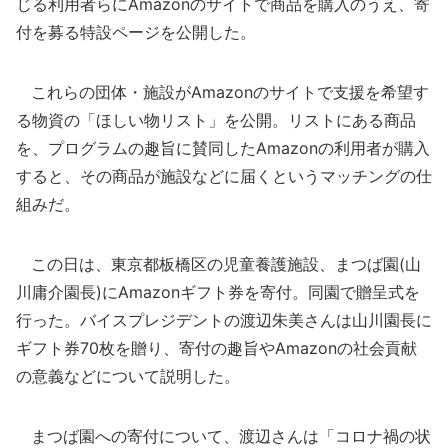
じる利用者らにAmazonのサイトで商品を購入のうえ、寄
付を募る特設ページを公開した。
これらの団体・施設がAmazonのサイトで支援を希望す
る物資の「ほしい物リスト」を公開。リストにある商品
を、プログラムの趣旨に賛同したAmazonの利用者が購入
すると、その商品が施設などに届くというマッチングの仕
組みだ。
この日は、東京都板橋区の児童養護施設、まつば園(山
川庸介園長)にAmazonギフト券を寄付。同園で贈呈式を
行った。バイスプレジデントの渡辺朱美さんは山川園長に
ギフト券70枚を贈り、寄付の趣旨やAmazonの社会貢献
の意義などについて説明した。
まつば園への寄付について、渡辺さんは「コロナ禍の状