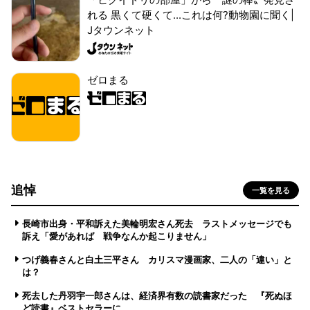
れる 黒くて硬くて...これは何?動物園に聞く|
Jタウンネット
ゼロまる
追悼
一覧を見る
長崎市出身・平和訴えた美輪明宏さん死去 ラストメッセージでも
訴え「愛があれば 戦争なんか起こりません」
つげ義春さんと白土三平さん カリスマ漫画家、二人の「違い」と
は？
死去した丹羽宇一郎さんは、経済界有数の読書家だった 『死ぬほ
ど読書』ベストセラーに