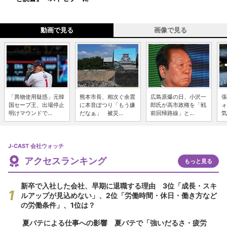
動画で見る
画像で見る
「異物使用疑惑」元韓
熊本市長、相次ぐ余震
広島原爆の日、小沢一
張
国セーブ王、出場停止
に本音ぽつり「もう嫌
郎氏が高市政権を「戦
ォ
明けマウンドで...
だなぁ」 被災...
前回帰路線」と...
気
J-CAST 会社ウォッチ
アクセスランキング
もっと見る
新卒で入社した会社、早期に退職する理由 3位「成長・スキ
ルアップが見込めない」、2位「労働時間・休日・働き方など
の労働条件」、1位は？
夏バテによる仕事への影響 夏バテで「強いだるさ・疲労