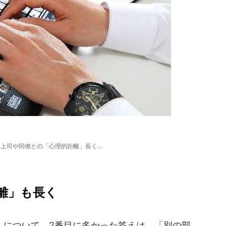
と上司や同僚との「心理的距離」長く…
離」も長く
について、2番目に多かった答えは、「別の部