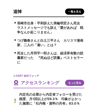
追悼
一覧を見る
長崎市出身・平和訴えた美輪明宏さん死去
ラストメッセージでも訴え「愛があれば 戦
争なんか起こりません」
つげ義春さんと白土三平さん カリスマ漫画
家、二人の「違い」とは？
死去した丹羽宇一郎さんは、経済界有数の読
書家だった 『死ぬほど読書』ベストセラー
に
J-CAST 会社ウォッチ
アクセスランキング
もっと見る
内定先の企業から内定者フォローを受けた
頻度、月1回以上が59.3％ 印象がよかっ
た施策に「社内報・資料の共有」83.0％