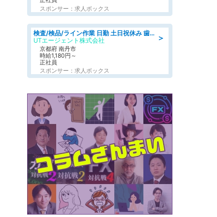
スポンサー：求人ボックス
検査/検品/ライン作業 日勤 土日祝休み 歯科模型製造 有償休憩あり 残業ほぼなし
＞
UTエージェント株式会社
京都府 南丹市
時給1,180円～
正社員
スポンサー：求人ボックス