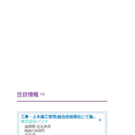
キ
注目情報
PR
工事・土木施工管理/総合技術商社にて施工管理のお仕事/即日勤務可/車通勤可/工事・土木施工管理/生産・品質管理
＞
株式会社パソナ
福岡県 北九州市
時給1,506円
正社員