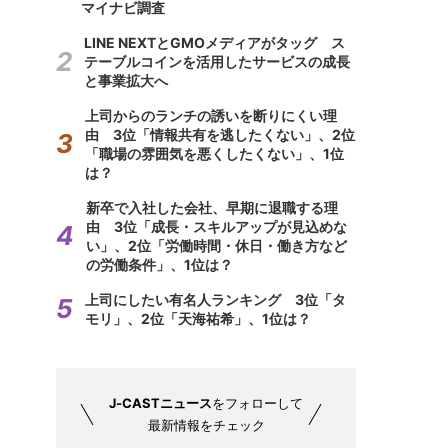
マイナビ調査
LINE NEXTとGMOメディアがタッグ ス
テーブルコインを活用したサービスの成長
と事業拡大へ
上司からのランチの誘いを断りにくい理
由 3位「情報共有を逃したくない」、2位
「職場の雰囲気を悪くしたくない」、1位
は？
新卒で入社した会社、早期に退職する理
由 3位「成長・スキルアップが見込めな
い」、2位「労働時間・休日・働き方など
の労働条件」、1位は？
上司にしたい有名人ランキング 3位「タ
モリ」、2位「天海祐希」、1位は？
J-CASTニュース
をフォローして
最新情報をチェック