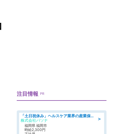
加
注目情報
PR
「土日祝休み」ヘルスケア業界の産業保健師/高時給/未経験OK/要資格:保健師、正看護師
＞
株式会社パソナ
福岡県 福岡市
時給2,300円
正社員