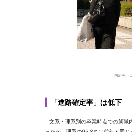
「内定率」は
「進路確定率」は低下
文系・理系別の卒業時点での就職内定率
ったが、理系の95.8％は前年と同じ