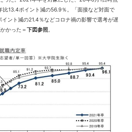
13.4ポイント減の56.9％。「面接など対面で
ポイント減の21.4％などコロナ禍の影響で選考が遅
がかかった＝
下図参照
。