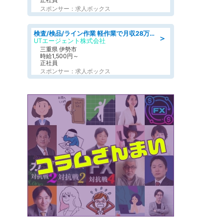
スポンサー：求人ボックス
検査/検品/ライン作業 軽作業で月収28万円可 センサー部品の箱詰め 日勤 土日休
＞
UTエージェント株式会社
三重県 伊勢市
時給1,500円～
正社員
スポンサー：求人ボックス