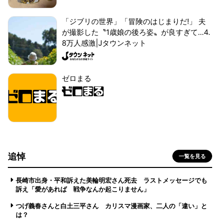
「ジブリの世界」「冒険のはじまりだ!」 夫
が撮影した〝1歳娘の後ろ姿〟が良すぎて...4.
8万人感激|Jタウンネット
ゼロまる
追悼
一覧を見る
長崎市出身・平和訴えた美輪明宏さん死去 ラストメッセージでも
訴え「愛があれば 戦争なんか起こりません」
つげ義春さんと白土三平さん カリスマ漫画家、二人の「違い」と
は？