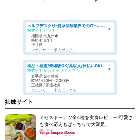
ヘルプデスク/外資系保険業界でのITヘルプデスク業務/駅近/即日勤務可/ヘルプデスク
＞
株式会社パソナ
福岡県 北九州市
時給4,167円
正社員
スポンサー：求人ボックス
検品・検査/未経験OK/高収入/日払いOK/交替制/20・30・40代活躍中
＞
株式会社綜合キャリアオプション
岩手県 金ケ崎町
時給1,650円～2,063円
正社員 / 派遣社員
スポンサー：求人ボックス
姉妹サイト
ミセスドーナツ全4種を実食レビュー!可愛さ
も食べ応えもばっちりで大満足。