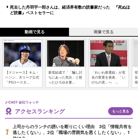
死去した丹羽宇一郎さんは、経済界有数の読書家だった 『死ぬほ
ど読書』ベストセラーに
動画で見る
画像で見る
【ドジャース】キム・
新党結成で「「騙し討
「れいわ新選組」が党
登
ヘソン、大リーグ公式
ちにあった気分」と怒
名の変更を発表、「い
女
「PSロースタ...
ったひろゆき妻...
のちの党」へ ...
発
J-CAST 会社ウォッチ
アクセスランキング
もっと見る
上司からのランチの誘いを断りにくい理由 3位「情報共有を
逃したくない」、2位「職場の雰囲気を悪くしたくない」、1