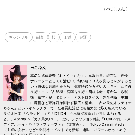
（ぺこぷん）
ギャンブル
副業
桜
王道
金運
ぺこぷん
本名は武藤香奈（むとう・かな）。元銀行員。現在は、声優・
ナレーターとしても活動中。幼い頃より人を見ると味がすると
いう特殊な共感覚をもち、高校時代から占いの世界へ。西洋占
星術・インド占星術・宿曜占星術・四柱推命・算命学・数秘
術・気学・易・タロット・アストロダイス・姓名判断・手相・
白魔術など東洋西洋問わず幅広く精通。「占い天使オッティモ
ちゃん」というキャラクターで、社会貢献活動にも精力的に取り組んでいる。
ラジオ日本 「ウラナビ！」やPICTION「不思議探索番組 パラレルわぁる
ど」、AbemaTV「ガチ男気TV！」ほか、ファッション雑誌「LOVEggg」（メ
ディアボーイ）や「ラ・ファーファ」（文友舎）、「Tokyo Cawaii Media」
（主婦の友社）などの雑誌やイベントでも活躍。趣味：パワースポットめぐ