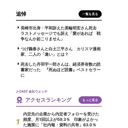
追悼
一覧を見る
長崎市出身・平和訴えた美輪明宏さん死去
ラストメッセージでも訴え「愛があれば 戦
争なんか起こりません」
つげ義春さんと白土三平さん カリスマ漫画
家、二人の「違い」とは？
死去した丹羽宇一郎さんは、経済界有数の読
書家だった 『死ぬほど読書』ベストセラー
に
J-CAST 会社ウォッチ
アクセスランキング
もっと見る
内定先の企業から内定者フォローを受けた
頻度、月1回以上が59.3％ 印象がよかっ
た施策に「社内報・資料の共有」83.0％