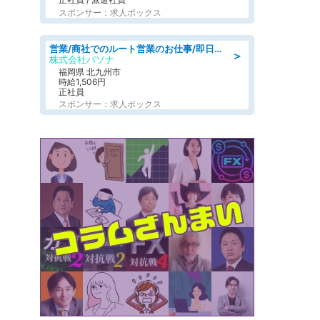
スポンサー：求人ボックス
営業/商社でのルート営業のお仕事/即日勤務可/車通勤可/営業
＞
株式会社パソナ
福岡県 北九州市
時給1,506円
正社員
スポンサー：求人ボックス