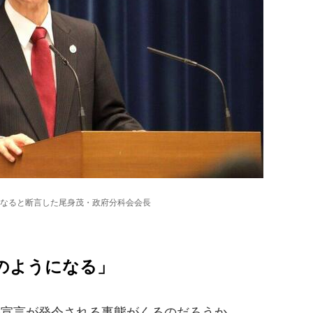
なると断言した尾身茂・政府分科会会長
のようになる」
態宣言が発令される事態がくるのだろうか。