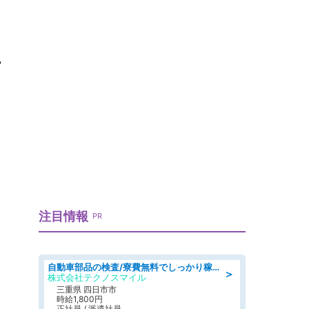
事
注目情報
PR
自動車部品の検査/寮費無料でしっかり稼げる denso aichi
＞
株式会社テクノスマイル
三重県 四日市市
時給1,800円
正社員 / 派遣社員