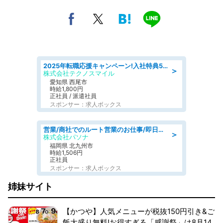
2025年転職応援キャンペーン!入社特典58万円/デンソーで働こう!自動車工場で小型部品の検査業務 denso aichi
＞
株式会社テクノスマイル
愛知県 西尾市
時給1,800円
正社員 / 派遣社員
スポンサー：求人ボックス
営業/商社でのルート営業のお仕事/即日勤務可/車通勤可/営業
＞
株式会社パソナ
福岡県 北九州市
時給1,506円
正社員
スポンサー：求人ボックス
姉妹サイト
【かつや】人気メニューが税抜150円引き&ご
飯大盛り無料!お得すぎる「感謝祭」は8月14