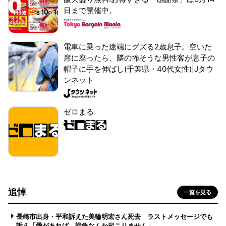
日まで開催中。
電車に乗った途端にグズる2歳息子。空いた
席に座ったら、隣の怖そうな男性客が息子の
帽子に手を伸ばし(千葉県・40代女性)|Jタウ
ンネット
ゼロまる
追悼
一覧を見る
長崎市出身・平和訴えた美輪明宏さん死去 ラストメッセージでも
訴え「愛があれば 戦争なんか起こりません」