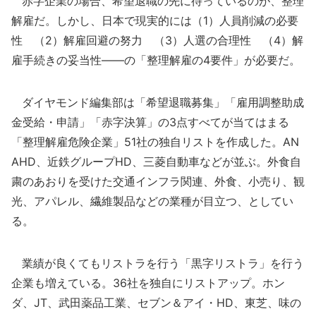
赤字企業の場合、希望退職の先に待っているのが、整理
解雇だ。しかし、日本で現実的には（1）人員削減の必要
性 （2）解雇回避の努力 （3）人選の合理性 （4）解
雇手続きの妥当性――の「整理解雇の4要件」が必要だ。
ダイヤモンド編集部は「希望退職募集」「雇用調整助成
金受給・申請」「赤字決算」の3点すべてが当てはまる
「整理解雇危険企業」51社の独自リストを作成した。AN
AHD、近鉄グループHD、三菱自動車などが並ぶ。外食自
粛のあおりを受けた交通インフラ関連、外食、小売り、観
光、アパレル、繊維製品などの業種が目立つ、としてい
る。
業績が良くてもリストラを行う「黒字リストラ」を行う
企業も増えている。36社を独自にリストアップ。ホン
ダ、JT、武田薬品工業、セブン＆アイ・HD、東芝、味の