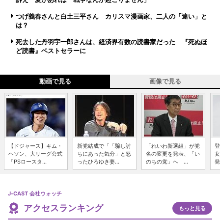
つげ義春さんと白土三平さん カリスマ漫画家、二人の「違い」と
は？
死去した丹羽宇一郎さんは、経済界有数の読書家だった 『死ぬほ
ど読書』ベストセラーに
動画で見る
画像で見る
【ドジャース】キム・
新党結成で「「騙し討
「れいわ新選組」が党
登
ヘソン、大リーグ公式
ちにあった気分」と怒
名の変更を発表、「い
女
「PSロースタ...
ったひろゆき妻...
のちの党」へ ...
発
J-CAST 会社ウォッチ
アクセスランキング
もっと見る