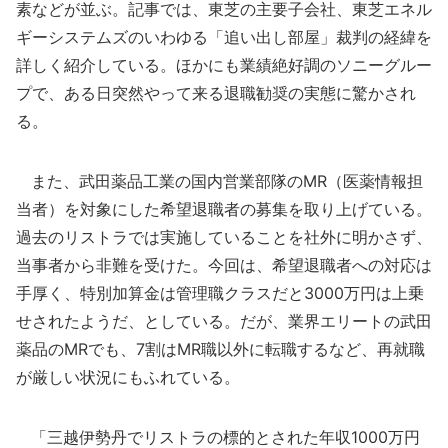
素などが並ぶ。記事では、東芝の主要子会社、東芝エネル
ギーシステムズのいわゆる「追い出し部屋」裁判の経緯を
詳しく紹介している。ほかにも業績絶好調のソニーグルー
プで、ある日突然やって来る退職勧奨の実態に驚かされ
る。
また、武田薬品工業の国内営業部隊のMR（医薬情報担
当者）を対象にした希望退職者の募集を取り上げている。
過去のリストラでは実施していることを社外に明かさず、
当事者から非難を受けた。今回は、希望退職者への対応は
手厚く、特別加算金は管理職クラスだと3000万円は上乗
せされたようだ、としている。だが、業界エリートの武田
薬品のMRでも、7割はMR職以外に転職するなど、再就職
が厳しい状況にもふれている。
「三越伊勢丹でリストラの標的とされた年収1000万円