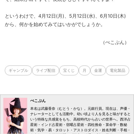
というわけで、4月12日(月)、5月12日(水)、6月10日(木)
から、何かを始めてみてはいかがでしょうか。
（ぺこぷん）
ギャンブル
ライブ配信
宝くじ
月
金運
電化製品
ぺこぷん
本名は武藤香奈（むとう・かな）。元銀行員。現在は、声優・
ナレーターとしても活動中。幼い頃より人を見ると味がすると
いう特殊な共感覚をもち、高校時代から占いの世界へ。西洋占
星術・インド占星術・宿曜占星術・四柱推命・算命学・数秘
術・気学・易・タロット・アストロダイス・姓名判断・手相・