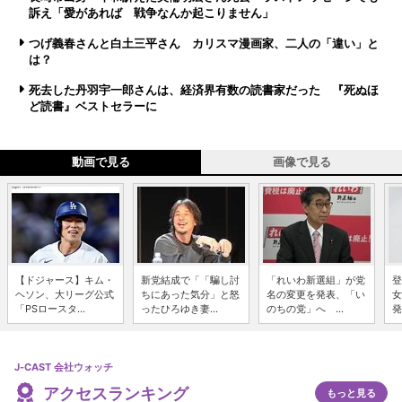
訴え「愛があれば 戦争なんか起こりません」
つげ義春さんと白土三平さん カリスマ漫画家、二人の「違い」と
は？
死去した丹羽宇一郎さんは、経済界有数の読書家だった 『死ぬほ
ど読書』ベストセラーに
動画で見る
画像で見る
【ドジャース】キム・
新党結成で「「騙し討
「れいわ新選組」が党
登
ヘソン、大リーグ公式
ちにあった気分」と怒
名の変更を発表、「い
女
「PSロースタ...
ったひろゆき妻...
のちの党」へ ...
発
J-CAST 会社ウォッチ
アクセスランキング
もっと見る