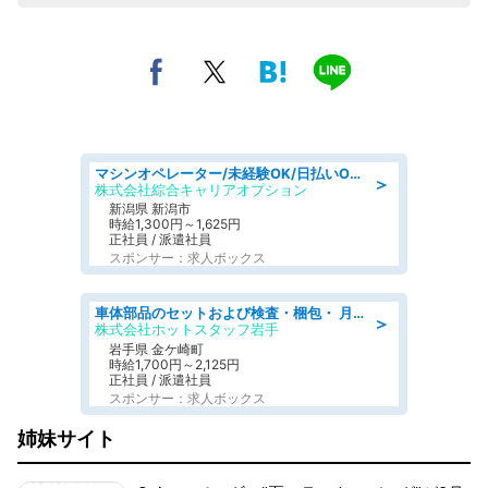
マシンオペレーター/未経験OK/日払いOK/寮費無料/交替制/20・30・40代活躍中
＞
株式会社綜合キャリアオプション
新潟県 新潟市
時給1,300円～1,625円
正社員 / 派遣社員
スポンサー：求人ボックス
車体部品のセットおよび検査・梱包・ 月収32万可!自動車部品の組付け・検査 家賃補助あり 長期安定/日払いOK
＞
株式会社ホットスタッフ岩手
岩手県 金ケ崎町
時給1,700円～2,125円
正社員 / 派遣社員
スポンサー：求人ボックス
姉妹サイト