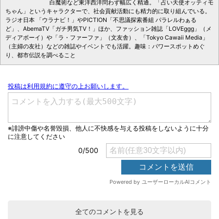
白魔術など東洋西洋問わず幅広く精通。「占い天使オッティモ
ちゃん」というキャラクターで、社会貢献活動にも精力的に取り組んでいる。
ラジオ日本 「ウラナビ！」やPICTION「不思議探索番組 パラレルわぁる
ど」、AbemaTV「ガチ男気TV！」ほか、ファッション雑誌「LOVEggg」（メ
ディアボーイ）や「ラ・ファーファ」（文友舎）、「Tokyo Cawaii Media」
（主婦の友社）などの雑誌やイベントでも活躍。趣味：パワースポットめぐ
り、都市伝説を調べること
全てのコメントを見る