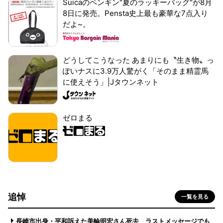
Suicaのペンギン"夏のラッキーバッグ"が8月
8日に発売。Pensta史上最も豪華な7点入り
だよ~。
どうしてこうなった あまりにも〝生き物〟っ
ぽいナスに3.9万人驚がく「そのまま精霊馬
に使えそう」|Jタウンネット
ゼロまる
追悼
一覧を見る
長崎市出身・平和訴えた美輪明宏さん死去 ラストメッセージでも