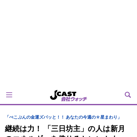
「ぺこぷんの金運ズバッと！！ あなたの今週の☆星まわり」
継続は力！ 「三日坊主」の人は新月