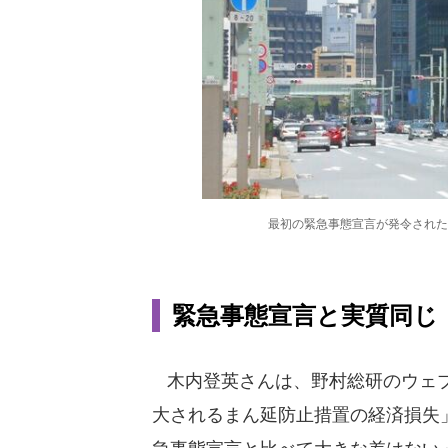
最初の緊急事態宣言が発令された
緊急事態宣言と実質同じ
木内登英さんは、野村総研のウェブ
大されるまん延防止措置の経済損失