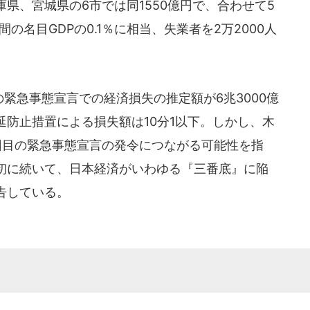
県、宮城県の6市では同1550億円で、合わせて5
の名目GDPの0.1％に相当、失業者を2万2000人
の緊急事態宣言での経済損失の推定額が6兆3000億
防止措置による損失額は10分1以下。しかし、木
回目の緊急事態宣言の発令につながる可能性を指
初に続いて、日本経済がいわゆる『三番底』に陥
告している。