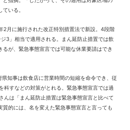
」と指摘。「したがって、その適用は対象区域の
している。
年2月に施行された改正特別措置法で新設。4段階
ージ3」相当で適用される。まん延防止措置では飲
きるが、緊急事態宣言では可能な休業要請はでき
県知事は飲食店に営業時間の短縮を命令でき、従
料を科すなどの対策がとれる。緊急事態宣言では過
内さんは「まん延防止措置は緊急事態宣言と比べて
実質的には、名を変えた緊急事態宣言と言っても