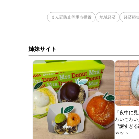
まん延防止等重点措置
地域経済
経済損
姉妹サイト
「夜中に見
わいこわい
〝謎すぎる顔
ネット