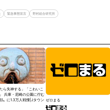
失
緊急事態宣言
野村総合研究所
たら失神する」「こわいこ
」 兵庫・尼崎の公園に佇む
〟に1.3万人戦慄|Jタウン
ゼロまる