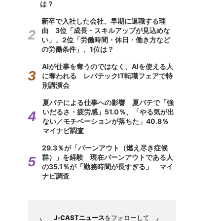
は？
新卒で入社した会社、早期に退職する理
由 3位「成長・スキルアップが見込めな
い」、2位「労働時間・休日・働き方など
の労働条件」、1位は？
AIが仕事を奪うのではなく、AIを使える人
に奪われる レバテックIT転職フェアで特
別講演会
夏バテによる仕事への影響 夏バテで「強
いだるさ・疲労感」51.0％、「やる気が出
ない／モチベーションが落ちた」40.8％
マイナビ調査
29.3％が「バーンアウト（燃え尽き症候
群）」を経験 現在バーンアウトである人
の35.1％が「勤務時間が長すぎる」 マイ
ナビ調査
J-CASTニュース
をフォローして