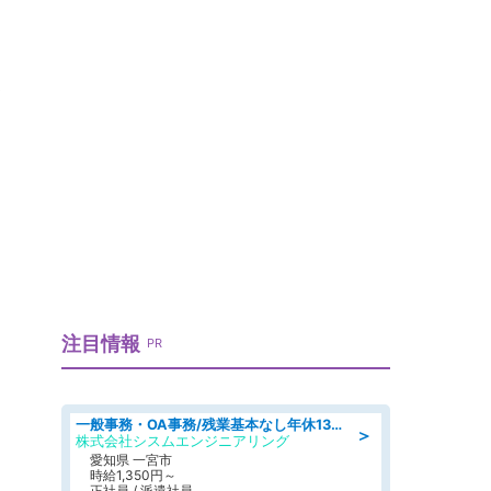
注目情報
PR
一般事務・OA事務/残業基本なし年休130日社保完備の一般・調達事務
＞
株式会社シスムエンジニアリング
愛知県 一宮市
時給1,350円～
正社員 / 派遣社員