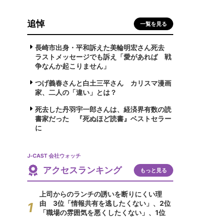
追悼
一覧を見る
長崎市出身・平和訴えた美輪明宏さん死去
ラストメッセージでも訴え「愛があれば 戦
争なんか起こりません」
つげ義春さんと白土三平さん カリスマ漫画
家、二人の「違い」とは？
死去した丹羽宇一郎さんは、経済界有数の読
書家だった 『死ぬほど読書』ベストセラー
に
J-CAST 会社ウォッチ
アクセスランキング
もっと見る
上司からのランチの誘いを断りにくい理
由 3位「情報共有を逃したくない」、2位
「職場の雰囲気を悪くしたくない」、1位