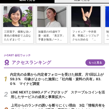
三田寛子、優雅な淡い
加藤茶の45歳年下
フィギュア・中井亜
制
黄色の着物姿で上品な
妻・綾菜、「美文字」
美、華麗にトリプルア
う
たたずまいで ...
手書き勉強ノート...
クセル決める 「...
一
J-CAST 会社ウォッチ
アクセスランキング
もっと見る
内定先の企業から内定者フォローを受けた頻度、月1回以上が
59.3％ 印象がよかった施策に「社内報・資料の共有」83.
0％ マイナビ調査
LINE NEXTとGMOメディアがタッグ ステーブルコインを活
用したサービスの成長と事業拡大へ
上司からのランチの誘いを断りにくい理由 3位「情報共有を