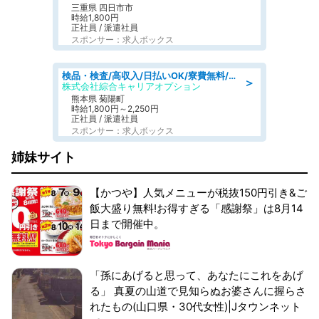
三重県 四日市市
時給1,800円
正社員 / 派遣社員
スポンサー：求人ボックス
検品・検査/高収入/日払いOK/寮費無料/日勤/20・30・40代活躍中
＞
株式会社綜合キャリアオプション
熊本県 菊陽町
時給1,800円～2,250円
正社員 / 派遣社員
スポンサー：求人ボックス
姉妹サイト
【かつや】人気メニューが税抜150円引き&ご
飯大盛り無料!お得すぎる「感謝祭」は8月14
日まで開催中。
「孫にあげると思って、あなたにこれをあげ
る」 真夏の山道で見知らぬお婆さんに握らさ
れたもの(山口県・30代女性)|Jタウンネット