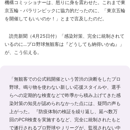
機構コミッショナーは、怒りに身を震わせた。これまで東
京五輪・パラリンピックに協力的だったのに、「東京五輪
を開催してもいいのか！」とまで言及したのだ。
読売新聞（4月25日付）「感染対策、完全に統制されて
いるのに...プロ野球無観客は『どうしても納得いかぬ』」
が、こう伝える。
「無観客での公式戦開催という苦渋の決断をしたプロ
野球。鳴り物を使わない新しい応援スタイルや、選手
らへの定期的な検査などで昨季から積み上げてきた感
染対策の知見が認められなかった点には、疑問の声も
上がった。 『防疫体制の検証を繰り返し、延べ数万
回のPCR検査を実施するなど、完全に統制されたもと
で遂行されるプロ野球やＪリーグが、監視されない中