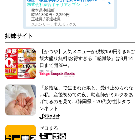
＞
株式会社綜合キャリアオプション
熊本県 菊陽町
時給1,800円～2,250円
正社員 / 派遣社員
スポンサー：求人ボックス
姉妹サイト
【かつや】人気メニューが税抜150円引き&ご
飯大盛り無料!お得すぎる「感謝祭」は8月14
日まで開催中。
「多指症」で生まれた娘と、受け止められな
い私。産後初めての夜、助産師がミルクをあ
げてるのを見て...(静岡県・20代女性)|Jタウ
ンネット
ゼロまる