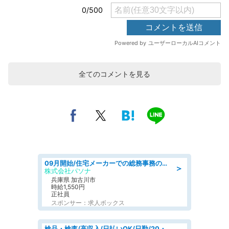
全てのコメントを見る
09月開始/住宅メーカーでの総務事務のお仕事/駅近/車通勤可/一般事務/人事労務
＞
株式会社パソナ
兵庫県 加古川市
時給1,550円
正社員
スポンサー：求人ボックス
検品・検査/高収入/日払いOK/日勤/20・30・40代活躍中/製造 工場