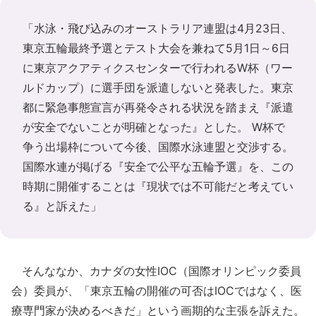
「水泳・飛び込みのオーストラリア連盟は4月23日、
東京五輪最終予選とテスト大会を兼ねて5月1日～6日
に東京アクアティクスセンターで行われるW杯（ワー
ルドカップ）に選手団を派遣しないと発表した。東京
都に緊急事態宣言が再発令される状況を踏まえ『派遣
が安全でないことが明確となった』とした。 W杯で
争う出場枠について今後、国際水泳連盟と交渉する。
国際水連が掲げる『安全で公平な五輪予選』を、この
時期に開催することは『現状では不可能だと考えてい
る』と訴えた」
そんななか、カナダの女性IOC（国際オリンピック委員
会）委員が、「東京五輪の開催の可否はIOCではなく、医
療専門家が決めるべきだ」という画期的な主張を訴えた。