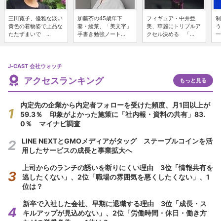
三田寛子、優雅な淡い
加藤茶の45歳年下
フィギュア・中井亜
制
黄色の着物姿で上品な
妻・綾菜、「美文字」
美、華麗にトリプルア
う
たたずまいで ...
手書き勉強ノート...
クセル決める 「...
一
J-CAST 会社ウォッチ
アクセスランキング
もっと見る
内定先の企業から内定者フォローを受けた頻度、月1回以上が
59.3％ 印象がよかった施策に「社内報・資料の共有」83.
0％ マイナビ調査
LINE NEXTとGMOメディアがタッグ ステーブルコインを活
用したサービスの成長と事業拡大へ
上司からのランチの誘いを断りにくい理由 3位「情報共有を
逃したくない」、2位「職場の雰囲気を悪くしたくない」、1
位は？
新卒で入社した会社、早期に退職する理由 3位「成長・ス
キルアップが見込めない」、2位「労働時間・休日・働き方