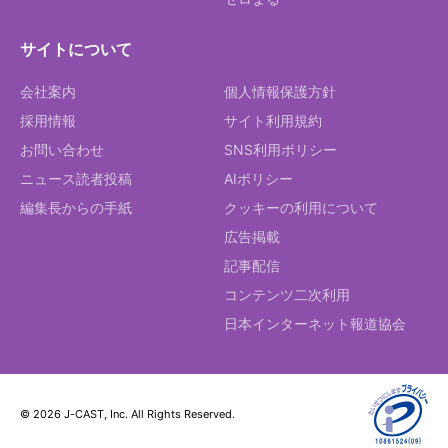
サイトについて
会社案内
個人情報保護方針
採用情報
サイト利用規約
お問い合わせ
SNS利用ポリシー
ニュース読者投稿
AIポリシー
編集長からの手紙
クッキーの利用について
広告掲載
記事配信
コンテンツ二次利用
日本インターネット報道協会
© 2026 J-CAST, Inc. All Rights Reserved.