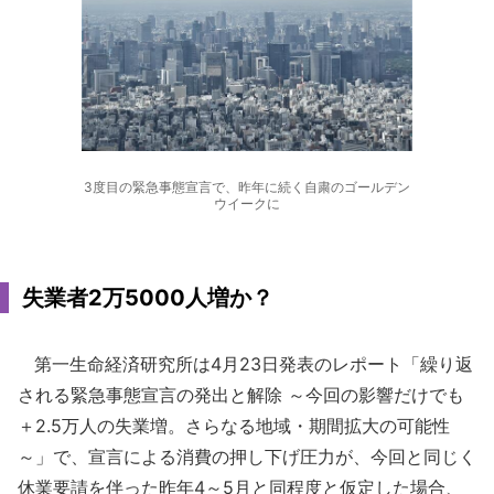
3度目の緊急事態宣言で、昨年に続く自粛のゴールデン
ウイークに
失業者2万5000人増か？
第一生命経済研究所は4月23日発表のレポート「繰り返
される緊急事態宣言の発出と解除 ～今回の影響だけでも
＋2.5万人の失業増。さらなる地域・期間拡大の可能性
～」で、宣言による消費の押し下げ圧力が、今回と同じく
休業要請を伴った昨年4～5月と同程度と仮定した場合、