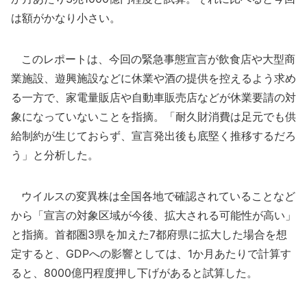
は額がかなり小さい。
このレポートは、今回の緊急事態宣言が飲食店や大型商
業施設、遊興施設などに休業や酒の提供を控えるよう求め
る一方で、家電量販店や自動車販売店などが休業要請の対
象になっていないことを指摘。「耐久財消費は足元でも供
給制約が生じておらず、宣言発出後も底堅く推移するだろ
う」と分析した。
ウイルスの変異株は全国各地で確認されていることなど
から「宣言の対象区域が今後、拡大される可能性が高い」
と指摘。首都圏3県を加えた7都府県に拡大した場合を想
定すると、GDPへの影響としては、1か月あたりで計算す
ると、8000億円程度押し下げがあると試算した。