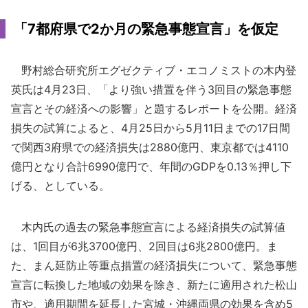
「7都府県で2か月の緊急事態宣言」を仮定
野村総合研究所エグゼクティブ・エコノミストの木内登
英氏は4月23日、「より強い措置を伴う3回目の緊急事態
宣言とその経済への影響」と題するレポートを公開。経済
損失の試算によると、4月25日から5月11日までの17日間
で関西3府県での経済損失は2880億円、東京都では4110
億円となり合計6990億円で、年間のGDPを0.13％押し下
げる、としている。
木内氏の過去の緊急事態宣言による経済損失の試算値
は、1回目が6兆3700億円、2回目は6兆2800億円。ま
た、まん延防止等重点措置の経済損失について、緊急事態
宣言に転換した地域の効果を除き、新たに適用された松山
市や、適用期間を延長した宮城・沖縄両県の効果を含め5