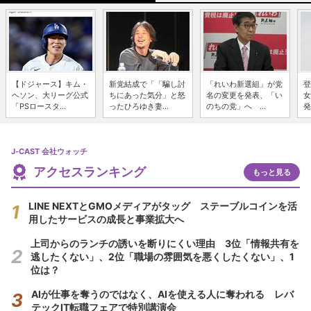
【ドジャース】キム・
新党結成で「「騙し討
「れいわ新選組」が党
登
ヘソン、大リーグ公式
ちにあった気分」と怒
名の変更を発表、「い
女
「PSロースタ...
ったひろゆき妻...
のちの党」へ ...
発
J-CAST 会社ウォッチ
アクセスランキング
もっと見る
LINE NEXTとGMOメディアがタッグ ステーブルコインを活
用したサービスの成長と事業拡大へ
上司からのランチの誘いを断りにくい理由 3位「情報共有を
逃したくない」、2位「職場の雰囲気を悪くしたくない」、1
位は？
AIが仕事を奪うのではなく、AIを使える人に奪われる レバ
テックIT転職フェアで特別講演会