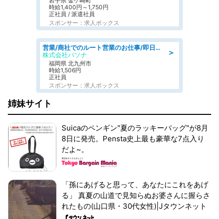
岩手県 金ケ崎町
時給1,400円～1,750円
正社員 / 派遣社員
スポンサー：求人ボックス
営業/商社でのルート営業のお仕事/即日勤務可/車通勤可/営業
＞
株式会社パソナ
福岡県 北九州市
時給1,506円
正社員
スポンサー：求人ボックス
姉妹サイト
Suicaのペンギン"夏のラッキーバッグ"が8月
8日に発売。Pensta史上最も豪華な7点入り
だよ~。
「孫にあげると思って、あなたにこれをあげ
る」 真夏の山道で見知らぬお婆さんに握らさ
れたもの(山口県・30代女性)|Jタウンネット